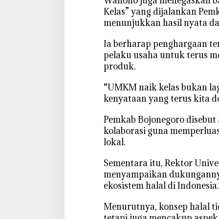
‎Wahono juga menegaskan 
K
Kelas” yang dijalankan Pem
e
menunjukkan hasil nyata da
l
a
‎Ia berharap penghargaan te
s
pelaku usaha untuk terus me
produk.
‎“UMKM naik kelas bukan lag
kenyataan yang terus kita 
‎Pemkab Bojonegoro disebut
kolaborasi guna memperluas
lokal.
‎Sementara itu, Rektor Univ
menyampaikan dukunganny
ekosistem halal di Indonesia.
‎Menurutnya, konsep halal t
tetapi juga mencakup aspek h