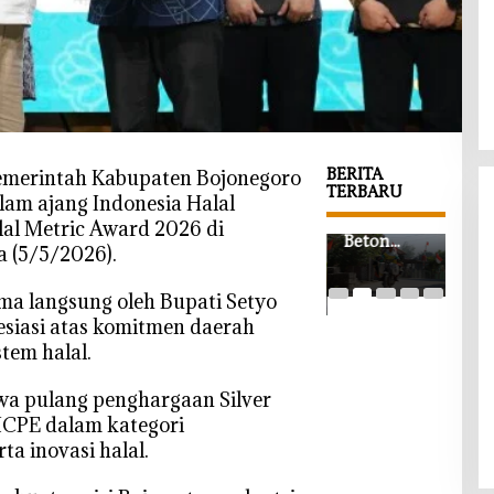
BERITA
emerintah Kabupaten Bojonegoro
TERBARU
lam ajang Indonesia Halal
‎Jalan Cor
‎Saf
al Metric Award 2026 di
‎Wabup
Beton
Grat
a (5/5/2026).
Bojonegor
TMMD
War
o Beri
Bojonegor
TM
ima langsung oleh Bupati Setyo
Kabar Baik
o di
Boj
siasi atas komitmen daerah
di HUT
Kesongo
o, 
PWRI,
tem halal.
Tuntas,
SD
Gedung
Petani dan
Berk
Baru
Pelajar
s da
wa pulang penghargaan Silver
Segera
Kini Lebih
Kel
 ICPE dalam kategori
Dibangun
Mudah
a inovasi halal.
Beraktivit
as