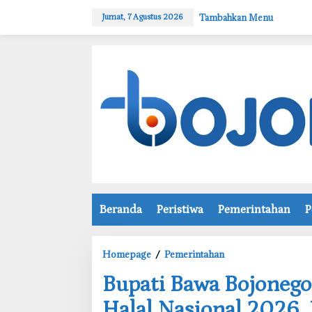
L
Tambahkan Menu
Jumat, 7 Agustus 2026
e
w
a
t
i
k
e
k
o
n
t
e
n
Beranda
Peristiwa
Pemerintahan
P
Homepage
/
Pemerintahan
B
‎Bupati Bawa Bojoneg
u
p
Halal Nasional 2026