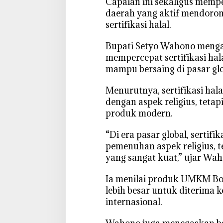
‎Capaian ini sekaligus memp
a
daerah yang aktif mendoro
s
sertifikasi halal.
i
o
‎Bupati Setyo Wahono meng
n
mempercepat sertifikasi ha
a
mampu bersaing di pasar glo
l
2
‎Menurutnya, sertifikasi hal
0
dengan aspek religius, tetap
2
produk modern.
6
,
‎“Di era pasar global, sertif
U
pemenuhan aspek religius, 
M
yang sangat kuat,” ujar Wah
K
M
‎Ia menilai produk UMKM Bo
N
lebih besar untuk diterima
a
internasional.
i
k