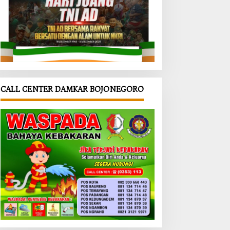
CALL CENTER DAMKAR BOJONEGORO
ari KB
‎Dinkes
‎Jalan
is
dan
TMMD
nai
Satgas
Bojonegor
MD
TMMD
o Jadi
onegor
Bojonegor
Arena
Bangun
o Edukasi
Latihan
M
UMKM
Gerak
ualita
Desa
Jalan
ri
Kesongo,
Siswa SDN
uarga
Waspadai
Kesongo II
Boraks
dan
Formalin