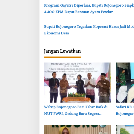
‎Program Gayatri Diperluas, Bupati Bojonegoro Siap
4.400 KPM Dapat Bantuan Ayam Petelur
‎Bupati Bojonegoro Tegaskan Koperasi Harus Jadi Mo
Ekonomi Desa
Jangan Lewatkan
‎Wabup Bojonegoro Beri Kabar Baik di
‎Safari K
HUT PWRI, Gedung Baru Segera
Bojonegor
Dibangun
dari Kelua