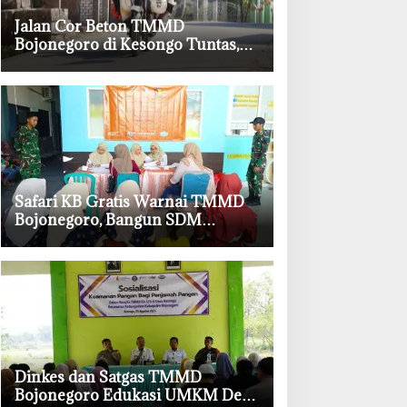
‎Jalan Cor Beton TMMD
Bojonegoro di Kesongo Tuntas,
Petani dan Pelajar Kini Lebih
Mudah Beraktivitas
‎Safari KB Gratis Warnai TMMD
Bojonegoro, Bangun SDM
Berkualitas dari Keluarga
‎Dinkes dan Satgas TMMD
Bojonegoro Edukasi UMKM Desa