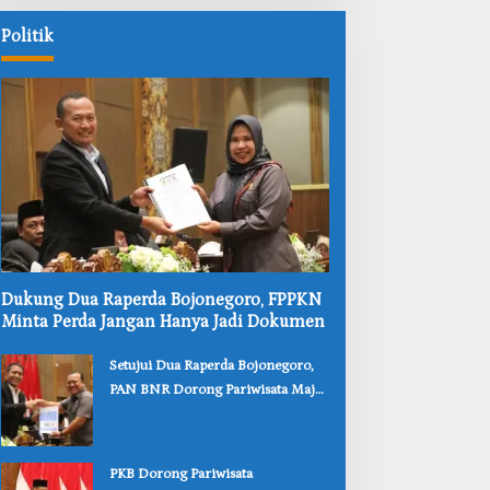
Politik
‎Dukung Dua Raperda Bojonegoro, FPPKN
Minta Perda Jangan Hanya Jadi Dokumen
‎Setujui Dua Raperda Bojonegoro,
PAN BNR Dorong Pariwisata Maju
dan Perlindungan Anak Lebih Kuat
‎PKB Dorong Pariwisata