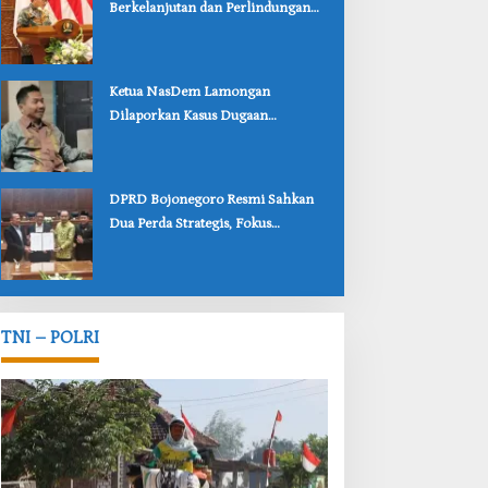
Berkelanjutan dan Perlindungan
Anak Lewat Dua Raperda
Bojonegoro
‎Ketua NasDem Lamongan
Dilaporkan Kasus Dugaan
Penipuan, Korban Soroti
Lambannya Penanganan Polisi
‎DPRD Bojonegoro Resmi Sahkan
Dua Perda Strategis, Fokus
Perlindungan Anak dan Pariwisata
TNI – POLRI