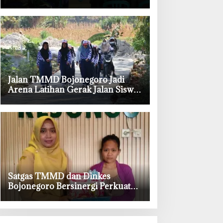
Kesongo, Waspadai Boraks dan
Formalin
‎Jalan TMMD Bojonegoro Jadi
Arena Latihan Gerak Jalan Siswa
SDN Kesongo II
‎Satgas TMMD dan Dinkes
Bojonegoro Bersinergi Perkuat
Gizi Balita di Kesongo