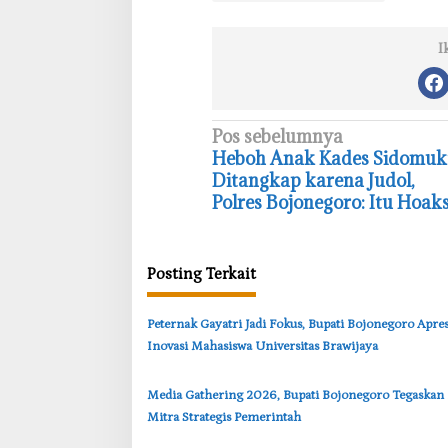
I
N
Pos sebelumnya
‎Heboh Anak Kades Sidomuk
a
Ditangkap karena Judol,
v
Polres Bojonegoro: Itu Hoak
i
g
Posting Terkait
a
s
‎Peternak Gayatri Jadi Fokus, Bupati Bojonegoro Apres
i
Inovasi Mahasiswa Universitas Brawijaya
p
o
‎Media Gathering 2026, Bupati Bojonegoro Tegaskan 
s
Mitra Strategis Pemerintah