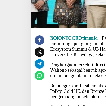
n
g
3
P
e
n
g
BOJONEGOROtimes.Id
– P
h
meraih tiga penghargaan da
a
Ecosystem Summit & UB Hal
r
Universitas Brawijaya, Selas
g
a
‎Penghargaan tersebut diter
a
Wahono sebagai bentuk apre
n
dalam pengembangan ekosis
H
a
‎Bojonegoro berhasil memba
l
Policy, Gold HE, dan Bronze
a
pengembangan kebijakan sert
l
N