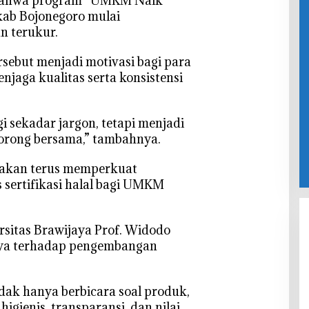
bahwa program “UMKM Naik
kab Bojonegoro mulai
n terukur.
rsebut menjadi motivasi bagi para
njaga kualitas serta konsistensi
i sekadar jargon, tetapi menjadi
dorong bersama,” tambahnya.
 akan terus memperkuat
 sertifikasi halal bagi UMKM
ersitas Brawijaya Prof. Widodo
a terhadap pengembangan
idak hanya berbicara soal produk,
igienis, transparansi, dan nilai