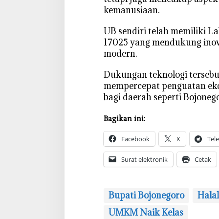
kemanusiaan.
‎UB sendiri telah memiliki 
17025 yang mendukung inova
modern.
Dukungan teknologi terseb
mempercepat penguatan ekos
bagi daerah seperti Bojonegor
Bagikan ini:
Facebook
X
Tel
Surat elektronik
Cetak
Bupati Bojonegoro
Hala
UMKM Naik Kelas