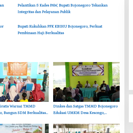
kan
‎Pelantikan 5 Kades PAW, Bupati Bojonegoro Tekankan
Integritas dan Pelayanan Publik
tor
‎Bupati Kukuhkan PFK KBIHU Bojonegoro, Perkuat
Pembinaan Haji Berkualitas
B Gratis Warnai TMMD
‎Dinkes dan Satgas TMMD Bojonegoro
o, Bangun SDM Berkualitas
Edukasi UMKM Desa Kesongo,
rga
Waspadai Boraks dan Formalin