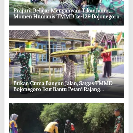
‎Prajurit Belajar Menganyam Tikar Janur,
Momen Humanis TMMD ke-129 Bojonegoro
‎Bukan Cuma Bangun Jalan, Satgas TMMD
Bojonegoro Ikut Bantu Petani Rajang
Tembakau