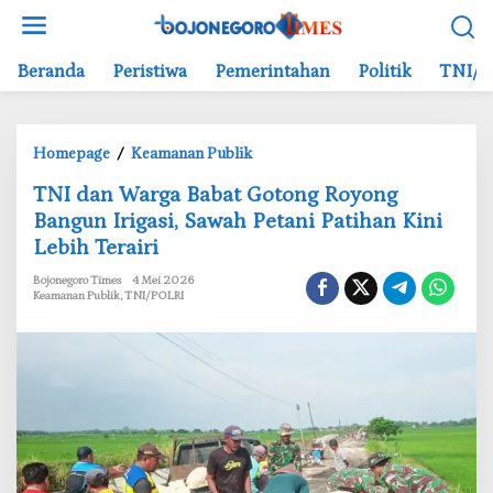
L
e
w
Beranda
Peristiwa
Pemerintahan
Politik
TNI/P
a
t
i
Homepage
/
Keamanan Publik
k
T
e
‎TNI dan Warga Babat Gotong Royong
N
k
Bangun Irigasi, Sawah Petani Patihan Kini
I
o
Lebih Terairi
d
n
a
t
Bojonegoro Times
4 Mei 2026
n
e
Keamanan Publik
,
TNI/POLRI
W
n
a
r
g
a
B
a
b