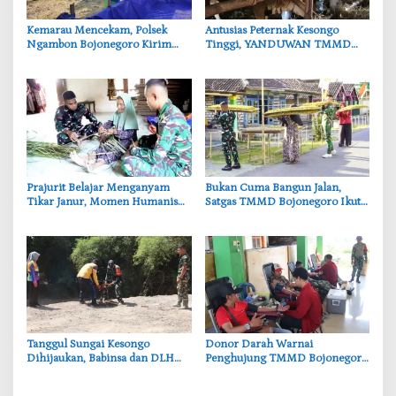
‎Kemarau Mencekam, Polsek
‎Antusias Peternak Kesongo
Ngambon Bojonegoro Kirim
Tinggi, YANDUWAN TMMD
8.000 Liter Air Bersih ke Warga
Bojonegoro Layani 278 Ternak
Bondol
‎Prajurit Belajar Menganyam
‎Bukan Cuma Bangun Jalan,
Tikar Janur, Momen Humanis
Satgas TMMD Bojonegoro Ikut
TMMD ke-129 Bojonegoro
Bantu Petani Rajang Tembakau
‎Tanggul Sungai Kesongo
‎Donor Darah Warnai
Dihijaukan, Babinsa dan DLH
Penghujung TMMD Bojonegoro
Bojonegoro Siapkan Benteng
di Kesongo, TNI dan Warga
Alami
Bergerak untuk Kemanusiaan