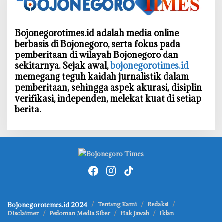
Bojonegorotimes.id adalah media online
berbasis di Bojonegoro, serta fokus pada
pemberitaan di wilayah Bojonegoro dan
sekitarnya. Sejak awal,
bojonegorotimes.id
memegang teguh kaidah jurnalistik dalam
pemberitaan, sehingga aspek akurasi, disiplin
verifikasi, independen, melekat kuat di setiap
berita.
Bojonegorotemes.id 2024
Tentang Kami
Redaksi
Disclaimer
Pedoman Media Siber
Hak Jawab
Iklan