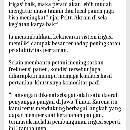
a
irigasi baik, maka petani akan lebih mudah
t
mengatur masa tanam dan hasil panen juga
i
bisa meningkat,” ujar Peltu Akram di sela
h
kegiatan karya bakti.
a
n
‎Ia menambahkan, kelancaran sistem irigasi
K
memiliki dampak besar terhadap peningkatan
i
produktivitas pertanian.
n
i
‎Selain membantu petani meningkatkan
L
frekuensi panen, kondisi tersebut juga
e
diharapkan mampu menjaga kualitas hasil
b
pertanian, khususnya komoditas padi.
i
h
‎“Lamongan dikenal sebagai salah satu daerah
T
penyangga pangan di Jawa Timur. Karena itu,
e
kami terus mendukung berbagai langkah yang
r
dapat memperkuat ketahanan pangan,
a
termasuk melalui pembangunan irigasi seperti
i
ini,” tambahnya.
r