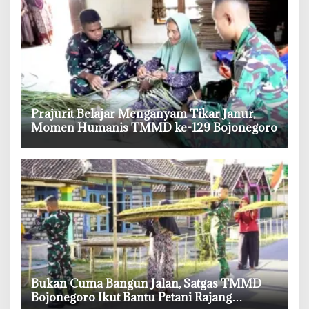
‎Prajurit Belajar Menganyam Tikar Janur,
Momen Humanis TMMD ke-129 Bojonegoro
‎Bukan Cuma Bangun Jalan, Satgas TMMD
Bojonegoro Ikut Bantu Petani Rajang