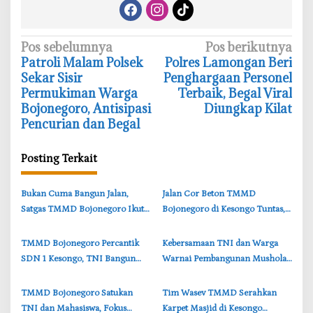
N
Pos sebelumnya
Pos berikutnya
‎Patroli Malam Polsek
‎Polres Lamongan Beri
a
Sekar Sisir
Penghargaan Personel
v
Permukiman Warga
Terbaik, Begal Viral
i
Bojonegoro, Antisipasi
Diungkap Kilat
Pencurian dan Begal
g
a
Posting Terkait
s
i
‎Bukan Cuma Bangun Jalan,
‎Jalan Cor Beton TMMD
p
Satgas TMMD Bojonegoro Ikut
Bojonegoro di Kesongo Tuntas,
o
Bantu Petani Rajang Tembakau
Petani dan Pelajar Kini Lebih
s
Mudah Beraktivitas
‎TMMD Bojonegoro Percantik
‎Kebersamaan TNI dan Warga
SDN 1 Kesongo, TNI Bangun
Warnai Pembangunan Mushola
Semangat Belajar Siswa
TMMD di Perbatasan
Bojonegoro-Lamongan
‎TMMD Bojonegoro Satukan
‎Tim Wasev TMMD Serahkan
TNI dan Mahasiswa, Fokus
Karpet Masjid di Kesongo