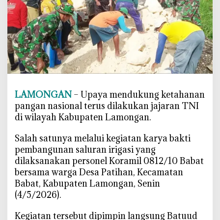
a
t
G
o
t
o
n
g
LAMONGAN
– Upaya mendukung ketahanan
R
pangan nasional terus dilakukan jajaran TNI
o
di wilayah Kabupaten Lamongan.
y
o
‎Salah satunya melalui kegiatan karya bakti
n
pembangunan saluran irigasi yang
g
dilaksanakan personel Koramil 0812/10 Babat
B
bersama warga Desa Patihan, Kecamatan
a
Babat, Kabupaten Lamongan, Senin
n
(4/5/2026).
g
u
‎Kegiatan tersebut dipimpin langsung Batuud
n