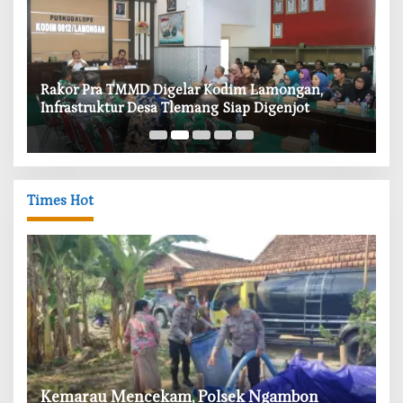
‎Rakor Pra TMMD Digelar Kodim Lamongan,
‎T
Infrastruktur Desa Tlemang Siap Digenjot
W
Times Hot
‎Kemarau Mencekam, Polsek Ngambon