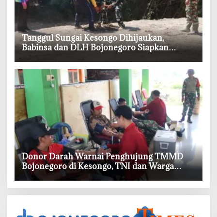
‎Tanggul Sungai Kesongo Dihijaukan,
Babinsa dan DLH Bojonegoro Siapkan
Benteng Alami
‎Donor Darah Warnai Penghujung TMMD
Bojonegoro di Kesongo, TNI dan Warga
Bergerak untuk Kemanusiaan