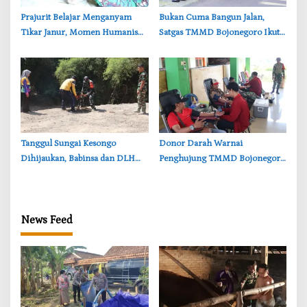
‎Prajurit Belajar Menganyam
‎Bukan Cuma Bangun Jalan,
Tikar Janur, Momen Humanis
Satgas TMMD Bojonegoro Ikut
TMMD ke-129 Bojonegoro
Bantu Petani Rajang Tembakau
‎Tanggul Sungai Kesongo
‎Donor Darah Warnai
Dihijaukan, Babinsa dan DLH
Penghujung TMMD Bojonegoro
Bojonegoro Siapkan Benteng
di Kesongo, TNI dan Warga
Alami
Bergerak untuk Kemanusiaan
News Feed