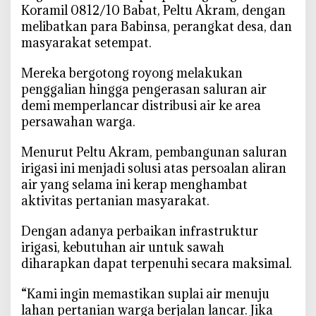
Koramil 0812/10 Babat, Peltu Akram, dengan
I
r
melibatkan para Babinsa, perangkat desa, dan
i
masyarakat setempat.
g
a
‎Mereka bergotong royong melakukan
s
penggalian hingga pengerasan saluran air
i
demi memperlancar distribusi air ke area
,
persawahan warga.
S
a
‎Menurut Peltu Akram, pembangunan saluran
w
irigasi ini menjadi solusi atas persoalan aliran
a
air yang selama ini kerap menghambat
h
aktivitas pertanian masyarakat.
P
e
‎Dengan adanya perbaikan infrastruktur
t
irigasi, kebutuhan air untuk sawah
a
diharapkan dapat terpenuhi secara maksimal.
n
i
‎“Kami ingin memastikan suplai air menuju
P
lahan pertanian warga berjalan lancar. Jika