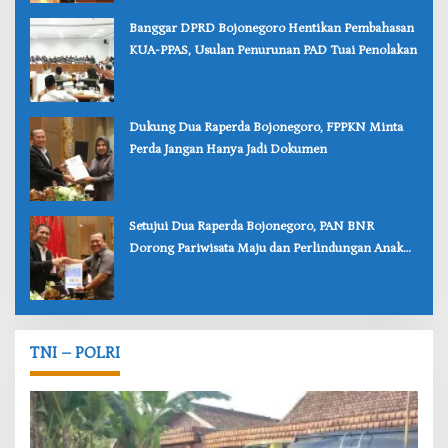
‎Banggar DPRD Bojonegoro Hentikan Pembahasan
KUA-PPAS, Usulan Penurunan PAD Tuai Penolakan
‎Dukung Dua Raperda Bojonegoro, FPPKN Minta
Perda Jangan Hanya Jadi Dokumen
‎Setujui Dua Raperda Bojonegoro, PAN BNR
Dorong Pariwisata Maju dan Perlindungan Anak
Lebih Kuat
TNI – POLRI