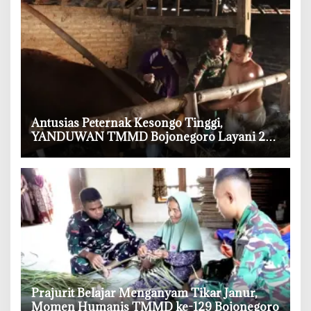
‎Antusias Peternak Kesongo Tinggi,
YANDUWAN TMMD Bojonegoro Layani 278
Ternak
‎Prajurit Belajar Menganyam Tikar Janur,
Momen Humanis TMMD ke-129 Bojonegoro