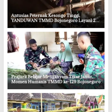
‎Antusias Peternak Kesongo Tinggi,
YANDUWAN TMMD Bojonegoro Layani 278
Ternak
‎Prajurit Belajar Menganyam Tikar Janur,
Momen Humanis TMMD ke-129 Bojonegoro