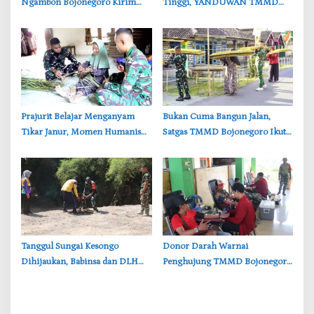
Ngambon Bojonegoro Kirim
Tinggi, YANDUWAN TMMD
8.000 Liter Air Bersih ke Warga
Bojonegoro Layani 278 Ternak
Bondol
‎Prajurit Belajar Menganyam
‎Bukan Cuma Bangun Jalan,
Tikar Janur, Momen Humanis
Satgas TMMD Bojonegoro Ikut
TMMD ke-129 Bojonegoro
Bantu Petani Rajang Tembakau
‎Tanggul Sungai Kesongo
‎Donor Darah Warnai
Dihijaukan, Babinsa dan DLH
Penghujung TMMD Bojonegoro
Bojonegoro Siapkan Benteng
di Kesongo, TNI dan Warga
Alami
Bergerak untuk Kemanusiaan