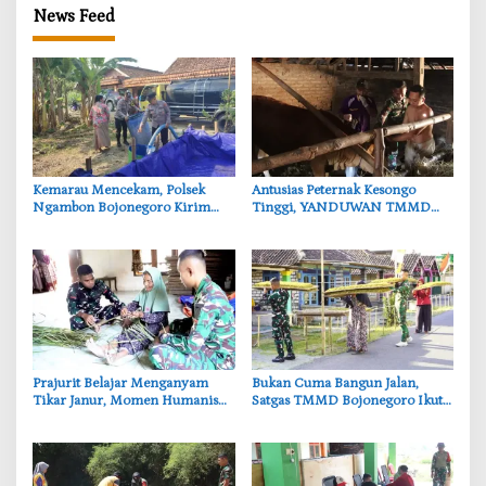
News Feed
‎Kemarau Mencekam, Polsek
‎Antusias Peternak Kesongo
Ngambon Bojonegoro Kirim
Tinggi, YANDUWAN TMMD
8.000 Liter Air Bersih ke Warga
Bojonegoro Layani 278 Ternak
Bondol
‎Prajurit Belajar Menganyam
‎Bukan Cuma Bangun Jalan,
Tikar Janur, Momen Humanis
Satgas TMMD Bojonegoro Ikut
TMMD ke-129 Bojonegoro
Bantu Petani Rajang Tembakau