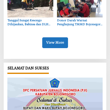
‎Tanggul Sungai Kesongo
‎Donor Darah Warnai
Dihijaukan, Babinsa dan DLH
Penghujung TMMD Bojonegoro
Bojonegoro Siapkan Benteng
di Kesongo, TNI dan Warga
Alami
Bergerak untuk Kemanusiaan
View More
SELAMAT DAN SUKSES