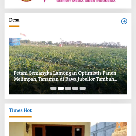
Desa
i
Petani Semangka Lamongan Optimistis Panen
‎
Melimpah, Tanaman di Rawa Jubellor Tumbuh
In
Subur
Times Hot