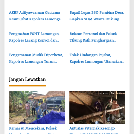
o
LDII, Hari Pertama Bangun
di Sekolah, Pasar hingga Titik
s
Komunikasi
Rawan Macet
‎AKBP Adityawarman Gautama
‎Bupati Lepas 250 Pembina Desa,
Resmi Jabat Kapolres Lamongan,
Siapkan SDM Wisata Dukung
Siap Lanjutkan Program
Geopark Bojonegoro
Pendahulu
‎Pengesahan PSHT Lamongan,
‎Belasan Personel dan Polsek
Kapolres Larang Konvoi dan
Tikung Raih Penghargaan
Massa dari Luar Daerah
Kapolres Lamongan
Pengamanan Mudik Diperketat,
Tolak Undangan Pejabat,
Kapolres Lamongan Turun
Kapolres Lamongan Utamakan
Langsung Cek Pos Ops Ketupat
Buka Puasa Bersama Tahanan
Semeru
Jangan Lewatkan
‎Kemarau Mencekam, Polsek
‎Antusias Peternak Kesongo