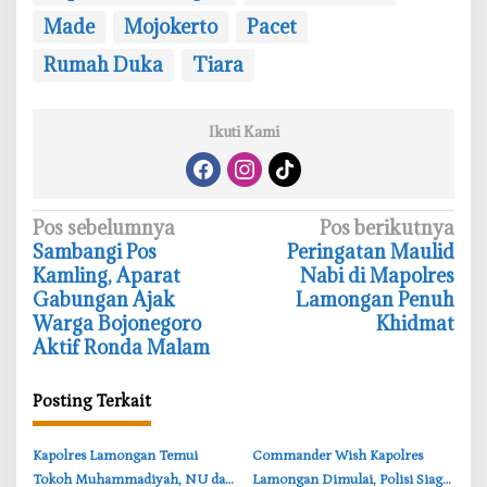
Made
Mojokerto
Pacet
Rumah Duka
Tiara
Ikuti Kami
N
Pos sebelumnya
Pos berikutnya
‎Sambangi Pos
Peringatan Maulid
a
Kamling, Aparat
Nabi di Mapolres
v
Gabungan Ajak
Lamongan Penuh
i
Warga Bojonegoro
Khidmat
Aktif Ronda Malam
g
a
Posting Terkait
s
i
‎Kapolres Lamongan Temui
‎Commander Wish Kapolres
p
Tokoh Muhammadiyah, NU dan
Lamongan Dimulai, Polisi Siaga