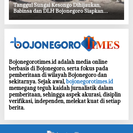
‎Tanggul Sungai Kesongo Dihijaukan,
Babinsa dan DLH Bojonegoro Siapkan
Benteng Alami
Bojonegorotimes.id adalah media online
berbasis di Bojonegoro, serta fokus pada
pemberitaan di wilayah Bojonegoro dan
sekitarnya. Sejak awal,
bojonegorotimes.id
memegang teguh kaidah jurnalistik dalam
pemberitaan, sehingga aspek akurasi, disiplin
verifikasi, independen, melekat kuat di setiap
berita.