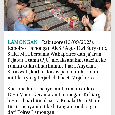
n
T
a
k
z
i
a
h
LAMONGAN
– Rabu sore (10/09/2025),
k
Kapolres Lamongan AKBP Agus Dwi Suryanto,
e
S.I.K., M.H. bersama Wakapolres dan jajaran
R
Pejabat Utama (PJU) melaksanakan takziah ke
u
rumah duka almarhumah Tiara Angelina
m
Saraswati, korban kasus pembunuhan dan
a
mutilasi yang terjadi di Pacet, Mojokerto.
h
D
‎Suasana haru menyelimuti rumah duka di
u
Desa Made, Kecamatan Lamongan. Keluarga
k
besar almarhumah serta Kepala Desa Made
a
turut menyambut kedatangan rombongan
T
dari Polres Lamongan.
i