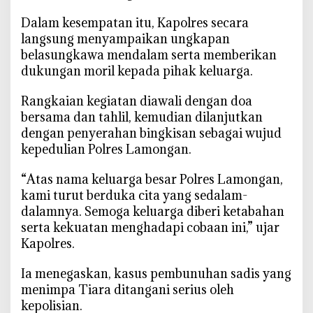
a
‎Dalam kesempatan itu, Kapolres secara
r
langsung menyampaikan ungkapan
a
belasungkawa mendalam serta memberikan
,
dukungan moril kepada pihak keluarga.
P
a
‎Rangkaian kegiatan diawali dengan doa
s
bersama dan tahlil, kemudian dilanjutkan
t
dengan penyerahan bingkisan sebagai wujud
i
kepedulian Polres Lamongan.
k
a
‎“Atas nama keluarga besar Polres Lamongan,
n
kami turut berduka cita yang sedalam-
K
dalamnya. Semoga keluarga diberi ketabahan
a
serta kekuatan menghadapi cobaan ini,” ujar
s
Kapolres.
u
s
‎Ia menegaskan, kasus pembunuhan sadis yang
M
menimpa Tiara ditangani serius oleh
u
kepolisian.
t