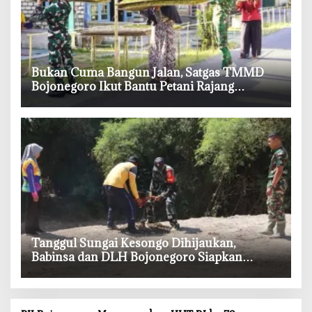
‎Bukan Cuma Bangun Jalan, Satgas TMMD
Bojonegoro Ikut Bantu Petani Rajang
Tembakau
‎Tanggul Sungai Kesongo Dihijaukan,
Babinsa dan DLH Bojonegoro Siapkan
Benteng Alami