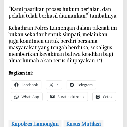
i
‎“Kami pastikan proses hukum berjalan, dan
l
pelaku telah berhasil diamankan,” tambahnya.
a
s
‎Kehadiran Polres Lamongan dalam takziah ini
i
bukan sekadar bentuk simpati, melainkan
D
juga komitmen untuk berdiri bersama
i
masyarakat yang tengah berduka, sekaligus
t
memberikan keyakinan bahwa keadilan bagi
a
almarhumah akan terus diupayakan. (*)
n
g
a
Bagikan ini:
n
Facebook
X
Telegram
i
T
WhatsApp
Surat elektronik
Cetak
u
n
t
a
s
Kapolres Lamongan
Kasus Mutilasi