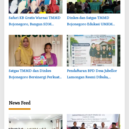
‎Safari KB Gratis Warnai TMMD
‎Dinkes dan Satgas TMMD
Bojonegoro, Bangun SDM
Bojonegoro Edukasi UMKM
Berkualitas dari Keluarga
Desa Kesongo, Waspadai Boraks
dan Formalin
‎Satgas TMMD dan Dinkes
Pendaftaran BPD Desa Jubellor
Bojonegoro Bersinergi Perkuat
Lamongan Resmi Dibuka,
Gizi Balita di Kesongo
Banner Informasi Telah
Disebarkan
News Feed