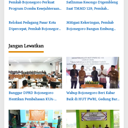
Literasi Digital
Harapan Baru Desa
‎Pemkab Bojonegoro Perkuat
‎Satlinmas Kesongo Digembleng
Program Domba Kesejahteraan,
Saat TMMD 129, Pemkab
Wabup: Kini 3 Ekor per KPM
Bojonegoro Perkuat Garda
Keamanan Desa
‎Relokasi Pedagang Pasar Kota
‎Mitigasi Kekeringan, Pemkab
Dipercepat, Pemkab Bojonegoro
Bojonegoro Bangun Embung
Tegaskan Batas Akhir Pindah
dan Perluas Jaringan Irigasi
Jangan Lewatkan
‎Banggar DPRD Bojonegoro
‎Wabup Bojonegoro Beri Kabar
Hentikan Pembahasan KUA-
Baik di HUT PWRI, Gedung Baru
PPAS, Usulan Penurunan PAD
Segera Dibangun
Tuai Penolakan