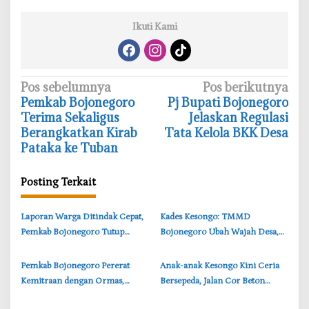
Ikuti Kami
N
Pos sebelumnya
Pos berikutnya
Pemkab Bojonegoro
Pj Bupati Bojonegoro
a
Terima Sekaligus
Jelaskan Regulasi
v
Berangkatkan Kirab
Tata Kelola BKK Desa
i
Pataka ke Tuban
g
a
Posting Terkait
s
‎Laporan Warga Ditindak Cepat,
‎Kades Kesongo: TMMD
i
Pemkab Bojonegoro Tutup
Bojonegoro Ubah Wajah Desa,
p
Sementara Lokasi Galian Tanah
Infrastruktur dan SDM Melesat
o
di Trucuk
‎Pemkab Bojonegoro Pererat
‎Anak-anak Kesongo Kini Ceria
s
Kemitraan dengan Ormas,
Bersepeda, Jalan Cor Beton
Bupati Tekankan Persatuan dan
TMMD Bojonegoro Jadi