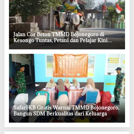
‎Jalan Cor Beton TMMD Bojonegoro di
Kesongo Tuntas, Petani dan Pelajar Kini
Lebih Mudah Beraktivitas
‎Safari KB Gratis Warnai TMMD Bojonegoro,
Bangun SDM Berkualitas dari Keluarga