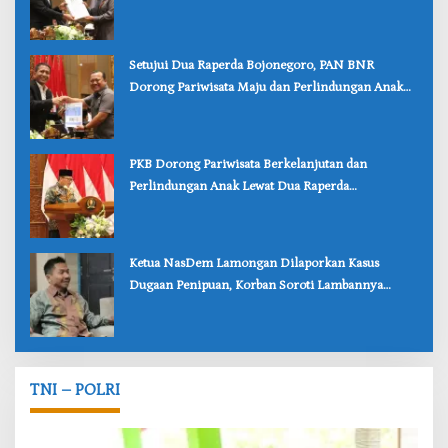
‎Setujui Dua Raperda Bojonegoro, PAN BNR
Dorong Pariwisata Maju dan Perlindungan Anak
Lebih Kuat
‎PKB Dorong Pariwisata Berkelanjutan dan
Perlindungan Anak Lewat Dua Raperda
Bojonegoro
‎Ketua NasDem Lamongan Dilaporkan Kasus
Dugaan Penipuan, Korban Soroti Lambannya
Penanganan Polisi
TNI – POLRI