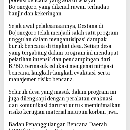
potensi bencana yang ada di wilayah
c
Bojonegoro, yang dikenal rawan terhadap
a
banjir dan kekeringan.
n
a
Sejak awal pelaksanaannya, Destana di
d
Bojonegoro telah menjadi salah satu program
i
unggulan dalam mengantisipasi dampak
2
buruk bencana di tingkat desa. Setiap desa
0
yang tergabung dalam program ini mendapat
2
pelatihan intensif dan pendampingan dari
5
BPBD, termasuk edukasi mengenai mitigasi
bencana, langkah-langkah evakuasi, serta
manajemen risiko bencana.
Seluruh desa yang masuk dalam program ini
juga dilengkapi dengan peralatan evakuasi
dan komunikasi darurat untuk meminimalkan
risiko kerugian material maupun korban jiwa.
Badan Penanggulangan Bencana Daerah