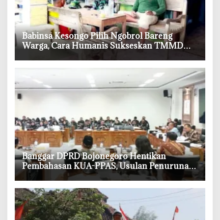
‎Babinsa Kesongo Pilih Ngobrol Bareng
Warga, Cara Humanis Sukseskan TMMD
Bojonegoro
‎Banggar DPRD Bojonegoro Hentikan
Pembahasan KUA-PPAS, Usulan Penurunan
PAD Tuai Penolakan