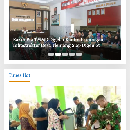
‎Rakor Pra TMMD Digelar Kodim Lamongan,
‎T
Infrastruktur Desa Tlemang Siap Digenjot
W
Times Hot