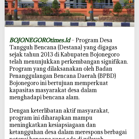
t
k
a
n
5
BOJONEGOROtimes.Id
– Program Desa
9
Tangguh Bencana (Destana) yang digagas
D
sejak tahun 2013 di Kabupaten Bojonegoro
e
telah menunjukkan perkembangan signifikan.
s
a
Program yang dilaksanakan oleh Badan
T
Penanggulangan Bencana Daerah (BPBD)
a
Bojonegoro ini bertujuan memperkuat
n
kapasitas masyarakat desa dalam
g
menghadapi bencana alam.
g
u
Dengan keterlibatan aktif masyarakat,
h
program ini diharapkan mampu
B
meningkatkan kesiapsiagaan dan
e
ketangguhan desa dalam merespons berbagai
n