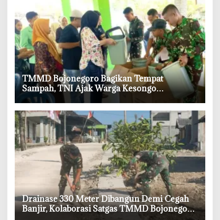
‎TMMD Bojonegoro Bagikan Tempat
Sampah, TNI Ajak Warga Kesongo
Budayakan Hidup Bersih
‎Drainase 330 Meter Dibangun Demi Cegah
Banjir, Kolaborasi Satgas TMMD Bojonegoro
dan Warga Kesongo