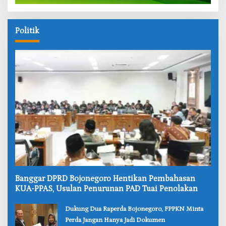
Politik
‎Banggar DPRD Bojonegoro Hentikan Pembahasan
KUA-PPAS, Usulan Penurunan PAD Tuai Penolakan
‎Dukung Dua Raperda Bojonegoro, FPPKN Minta
Perda Jangan Hanya Jadi Dokumen