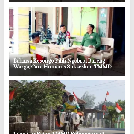
‎Babinsa Kesongo Pilih Ngobrol Bareng
Warga, Cara Humanis Sukseskan TMMD
Bojonegoro
‎Jalan Cor Beton TMMD Bojonegoro di