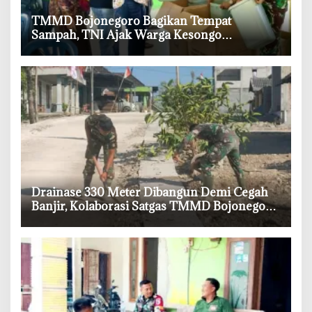
‎TMMD Bojonegoro Bagikan Tempat
Sampah, TNI Ajak Warga Kesongo
Budayakan Hidup Bersih
‎Drainase 330 Meter Dibangun Demi Cegah
Banjir, Kolaborasi Satgas TMMD Bojonegoro
dan Warga Kesongo