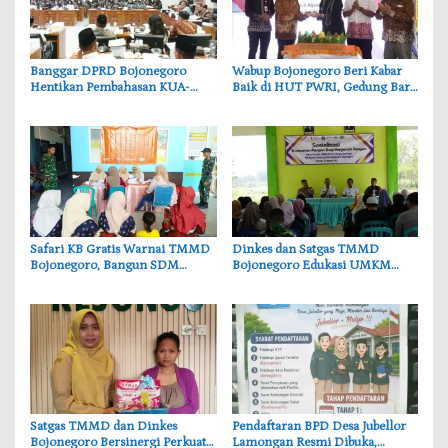
‎Banggar DPRD Bojonegoro
‎Wabup Bojonegoro Beri Kabar
Hentikan Pembahasan KUA-
Baik di HUT PWRI, Gedung Baru
PPAS, Usulan Penurunan PAD
Segera Dibangun
Tuai Penolakan
‎Safari KB Gratis Warnai TMMD
‎Dinkes dan Satgas TMMD
Bojonegoro, Bangun SDM
Bojonegoro Edukasi UMKM
Berkualitas dari Keluarga
Desa Kesongo, Waspadai Boraks
dan Formalin
‎Satgas TMMD dan Dinkes
Pendaftaran BPD Desa Jubellor
Bojonegoro Bersinergi Perkuat
Lamongan Resmi Dibuka,