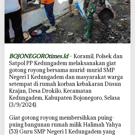
g
o
r
o
B
e
r
s
BOJONEGOROtimes.Id
– Koramil, Polsek dan
a
Satpol PP Kedungadem melaksanakan giat
m
gotong royong bersama murid-murid SMP
a
Negeri 1 Kedungadem dan masyarakat warga
W
setempat di rumah korban kebakaran Dusun
a
Krajan, Desa Drokilo, Kecamatan
r
Kedungadem, Kabupaten Bojonegoro, Selasa
g
(3/9/2024).
a
B
Giat gotong royong membersihkan puing-
e
puing bangunan rumah milik Halimah Yahya
r
(53) Guru SMP Negeri 1 Kedungadem yang
s