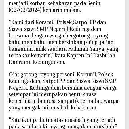
menjadi korban kebakaran pada Senin
i
(02/09/2024) kemarin malam.
h
k
“Kami dari Koramil, Polsek,Satpol PP dan
a
Siswa-siswi SMP Negeri 1 Kedungadem
n
bersama dengan warga bergotong royong
S
bahu membahu membersihkan puing-puing
i
bangunan milik saudara Halimah Yahya, yang
s
a
terbakar kemarin,” kata Kapten Inf Kasbulah
K
Danramil Kedungadem.
e
b
Giat gotong royong personil Koramil, Polsek
a
Kedungadem, Satpol PP dan Siswa-siswi SMP
k
Negeri 1 Kedungadem bersama dengan warga
a
setempat ini merupakan bentuk rasa
r
kepedulian dan rasa simpatik terhadap warga
a
yang mengalami musibah kebakaran.
n
d
“Kita ikut prihatin atas musibah yang terjadi
i
pada saudara kita yang mengalami musibah,”