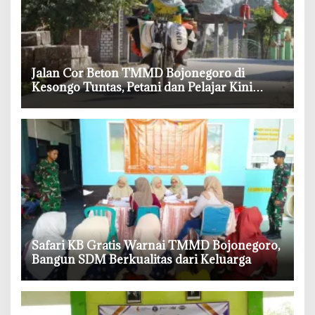
‎Jalan Cor Beton TMMD Bojonegoro di
Kesongo Tuntas, Petani dan Pelajar Kini
Lebih Mudah Beraktivitas
‎Safari KB Gratis Warnai TMMD Bojonegoro,
Bangun SDM Berkualitas dari Keluarga