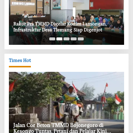
‎Rakor Pra TMMD Digelar Kodim Lamongan,
‎T
Infrastruktur Desa Tlemang Siap Digenjot
W
Times Hot
‎Jalan Cor Beton TMMD Bojonegoro di
Kesongo Tuntas, Petani dan Pelajar Kini