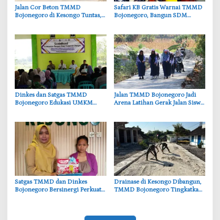
‎Jalan Cor Beton TMMD
‎Safari KB Gratis Warnai TMMD
Bojonegoro di Kesongo Tuntas,
Bojonegoro, Bangun SDM
Petani dan Pelajar Kini Lebih
Berkualitas dari Keluarga
Mudah Beraktivitas
‎Dinkes dan Satgas TMMD
‎Jalan TMMD Bojonegoro Jadi
Bojonegoro Edukasi UMKM
Arena Latihan Gerak Jalan Siswa
Desa Kesongo, Waspadai Boraks
SDN Kesongo II
dan Formalin
‎Satgas TMMD dan Dinkes
‎Drainase di Kesongo Dibangun,
Bojonegoro Bersinergi Perkuat
TMMD Bojonegoro Tingkatkan
Gizi Balita di Kesongo
Infrastruktur Desa