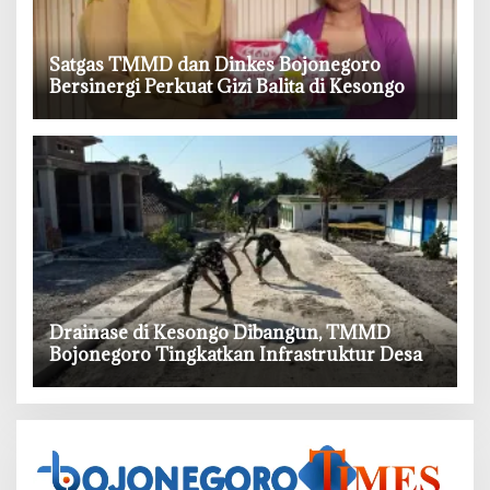
‎Satgas TMMD dan Dinkes Bojonegoro
Bersinergi Perkuat Gizi Balita di Kesongo
‎Drainase di Kesongo Dibangun, TMMD
Bojonegoro Tingkatkan Infrastruktur Desa