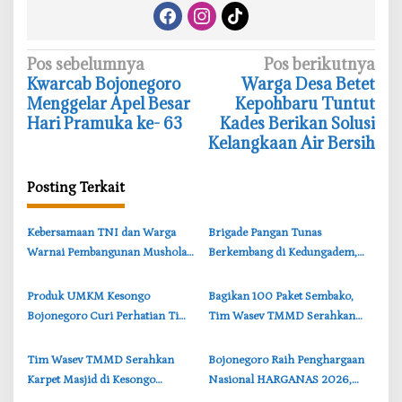
N
Pos sebelumnya
Pos berikutnya
Kwarcab Bojonegoro
Warga Desa Betet
a
Menggelar Apel Besar
Kepohbaru Tuntut
v
Hari Pramuka ke- 63
Kades Berikan Solusi
i
Kelangkaan Air Bersih
g
a
Posting Terkait
s
‎Kebersamaan TNI dan Warga
‎Brigade Pangan Tunas
i
Warnai Pembangunan Mushola
Berkembang di Kedungadem,
p
TMMD di Perbatasan
Generasi Muda Majukan
o
Bojonegoro-Lamongan
Pertanian Bojonegoro
‎Produk UMKM Kesongo
‎Bagikan 100 Paket Sembako,
s
Bojonegoro Curi Perhatian Tim
Tim Wasev TMMD Serahkan
Wasev TMMD, Brigjen TNI
kepada Warga Kesongo
Herry Beri Pujian
Bojonegoro
‎Tim Wasev TMMD Serahkan
‎Bojonegoro Raih Penghargaan
Karpet Masjid di Kesongo
Nasional HARGANAS 2026,
Bojonegoro, Wujud Nyata
Cantika Wahono Terima