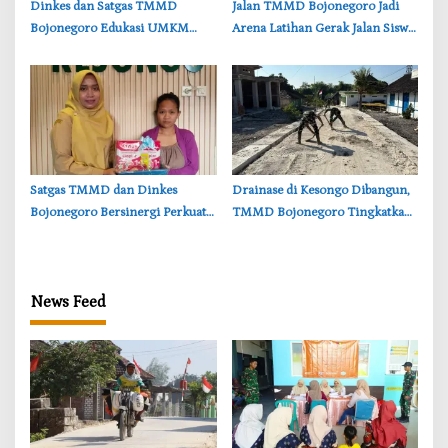
‎Dinkes dan Satgas TMMD
‎Jalan TMMD Bojonegoro Jadi
Bojonegoro Edukasi UMKM
Arena Latihan Gerak Jalan Siswa
Desa Kesongo, Waspadai Boraks
SDN Kesongo II
dan Formalin
‎Satgas TMMD dan Dinkes
‎Drainase di Kesongo Dibangun,
Bojonegoro Bersinergi Perkuat
TMMD Bojonegoro Tingkatkan
Gizi Balita di Kesongo
Infrastruktur Desa
News Feed