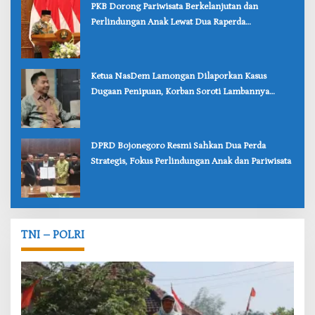
‎PKB Dorong Pariwisata Berkelanjutan dan
Perlindungan Anak Lewat Dua Raperda
Bojonegoro
‎Ketua NasDem Lamongan Dilaporkan Kasus
Dugaan Penipuan, Korban Soroti Lambannya
Penanganan Polisi
‎DPRD Bojonegoro Resmi Sahkan Dua Perda
Strategis, Fokus Perlindungan Anak dan Pariwisata
TNI – POLRI