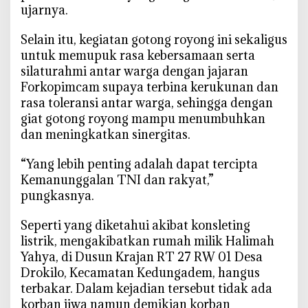
D
ujarnya.
e
s
Selain itu, kegiatan gotong royong ini sekaligus
a
untuk memupuk rasa kebersamaan serta
D
silaturahmi antar warga dengan jajaran
r
Forkopimcam supaya terbina kerukunan dan
o
rasa toleransi antar warga, sehingga dengan
k
giat gotong royong mampu menumbuhkan
i
dan meningkatkan sinergitas.
l
o
“Yang lebih penting adalah dapat tercipta
Kemanunggalan TNI dan rakyat,”
pungkasnya.
Seperti yang diketahui akibat konsleting
listrik, mengakibatkan rumah milik Halimah
Yahya, di Dusun Krajan RT 27 RW 01 Desa
Drokilo, Kecamatan Kedungadem, hangus
terbakar. Dalam kejadian tersebut tidak ada
korban jiwa namun demikian korban