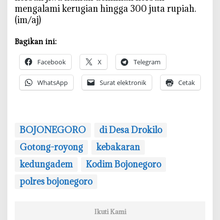
mengalami kerugian hingga 300 juta rupiah.
(im/aj)
Bagikan ini:
Facebook
X
Telegram
WhatsApp
Surat elektronik
Cetak
BOJONEGORO
di Desa Drokilo
Gotong-royong
kebakaran
kedungadem
Kodim Bojonegoro
polres bojonegoro
Ikuti Kami