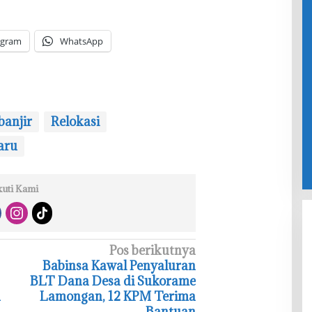
egram
WhatsApp
banjir
Relokasi
aru
kuti Kami
Pos berikutnya
‎Babinsa Kawal Penyaluran
BLT Dana Desa di Sukorame
n
Lamongan, 12 KPM Terima
Bantuan