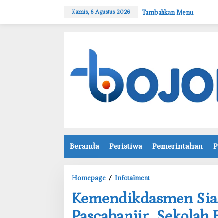
L
Tambahkan Menu
Kamis, 6 Agustus 2026
e
w
a
t
i
k
e
k
o
n
t
e
n
Beranda
Peristiwa
Pemerintahan
P
Homepage
/
Infotaiment
K
‎Kemendikdasmen Sia
e
m
Pascabanjir, Sekolah