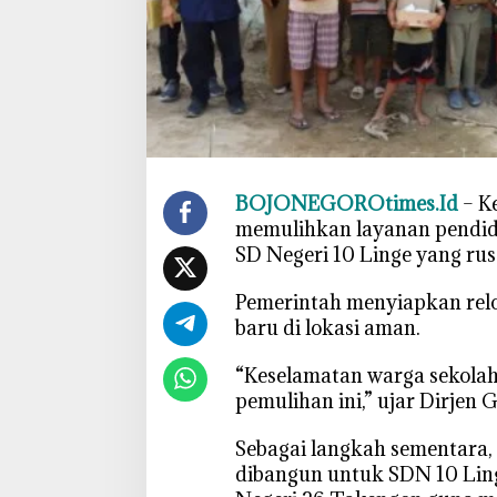
o
k
a
s
i
S
D
N
BOJONEGOROtimes.Id
– K
1
memulihkan layanan pendid
0
SD Negeri 10 Linge yang rus
L
i
‎Pemerintah menyiapkan rel
n
baru di lokasi aman.
g
e
‎“Keselamatan warga sekola
P
pemulihan ini,” ujar Dirjen
a
s
‎Sebagai langkah sementara,
c
dibangun untuk SDN 10 Lin
a