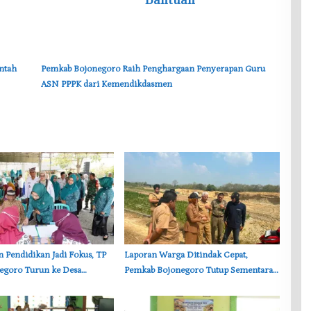
ntah
‎Pemkab Bojonegoro Raih Penghargaan Penyerapan Guru
ASN PPPK dari Kemendikdasmen
an Pendidikan Jadi Fokus, TP
‎Laporan Warga Ditindak Cepat,
egoro Turun ke Desa
Pemkab Bojonegoro Tutup Sementara
ngu
Lokasi Galian Tanah di Trucuk