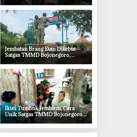
Kesongo Sambut Hangat
Kehadiran Prajurit TNI
‎Jembatan Brang Etan Dikebut
Satgas TMMD Bojonegoro,
Harapan Baru Warga Desa
Kesongo
‎Ikuti Tumbuk Jemblem, Cara
Unik Satgas TMMD Bojonegoro
Pererat Kebersamaan dengan
Warga