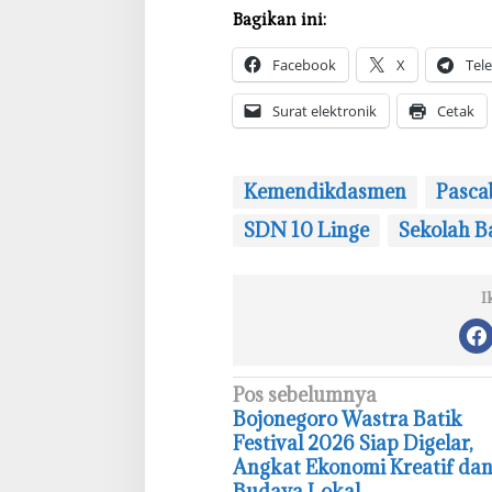
a
Bagikan ini:
n
D
Facebook
X
Tel
i
b
Surat elektronik
Cetak
a
n
g
Kemendikdasmen
Pasca
u
n
SDN 10 Linge
Sekolah B
I
N
Pos sebelumnya
‎Bojonegoro Wastra Batik
a
Festival 2026 Siap Digelar,
v
Angkat Ekonomi Kreatif da
i
Budaya Lokal