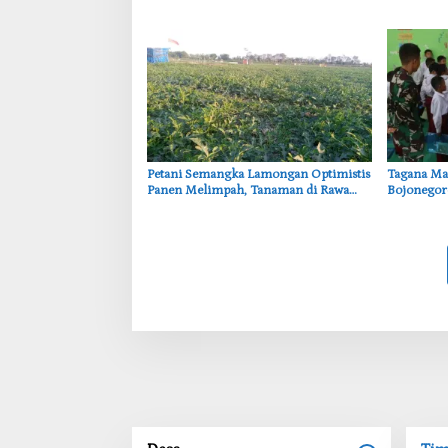
Informasi Telah Disebarkan
Kawangma
Petani Semangka Lamongan Optimistis
‎Tagana M
Panen Melimpah, Tanaman di Rawa
Bojonegoro
Jubellor Tumbuh Subur
Bencana