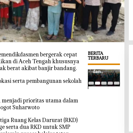
BERITA
emendikdasmen bergerak cepat
TERBARU
ikan di Aceh Tengah khususnya
‎Gayatri
‎Lap
ak berat akibat banjir bandang.
Pendaftara
dan
War
n BPD
Pendidika
Dit
okasi serta pembangunan sekolah
Desa
n Jadi
Cepa
Jubellor
Fokus, TP
Pem
Lamonga
PKK
Boj
n Resmi
h menjadi prioritas utama dalam
Bojonegor
o T
Dibuka,
 Gogot Suharwoto
o Turun ke
Sem
Banner
Desa
a Lo
Informasi
Kawangm
Gal
 tiga Ruang Kelas Darurat (RKD)
Telah
angu
Tan
ge serta dua RKD untuk SMP
Disebarka
Tru