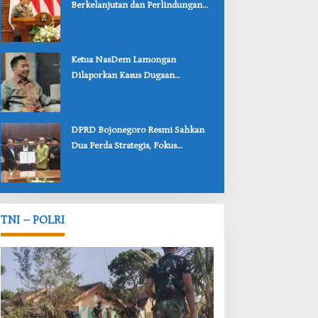
Berkelanjutan dan Perlindungan
Anak Lewat Dua Raperda
Bojonegoro
‎Ketua NasDem Lamongan
Dilaporkan Kasus Dugaan
Penipuan, Korban Soroti
Lambannya Penanganan Polisi
‎DPRD Bojonegoro Resmi Sahkan
Dua Perda Strategis, Fokus
Perlindungan Anak dan Pariwisata
TNI – POLRI