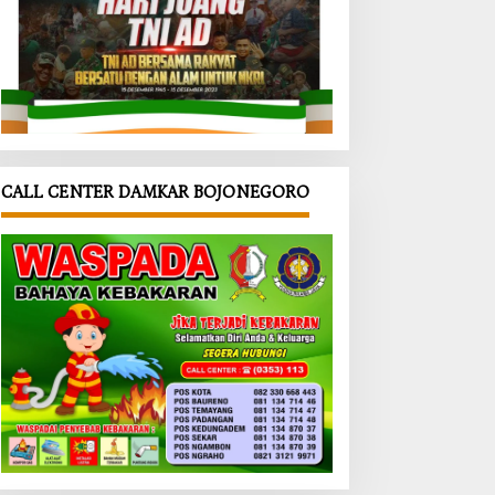
CALL CENTER DAMKAR BOJONEGORO
oran
‎Perataan
‎Kemarau
ga
Bahu Jalan
Melanda,
indak
Dikebut
Satgas
t,
Demi
TMMD
kab
Keselamat
Bojonegor
onegor
an Warga,
o Antar
utup
Arko Jadi
Air Bersih
entar
Andalan
ke Rumah
kasi
Satgas
Warga
ian
TMMD
ah di
Bojonegor
cuk
o