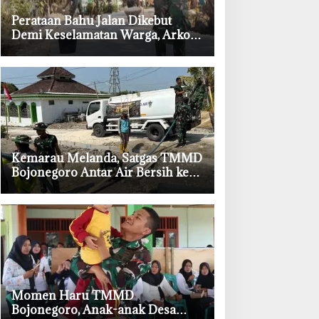
‎Perataan Bahu Jalan Dikebut
Demi Keselamatan Warga, Arko
Jadi Andalan Satgas TMMD
Bojonegoro
‎Kemarau Melanda, Satgas TMMD
Bojonegoro Antar Air Bersih ke
Rumah Warga
‎Momen Haru TMMD
Bojonegoro, Anak-anak Desa