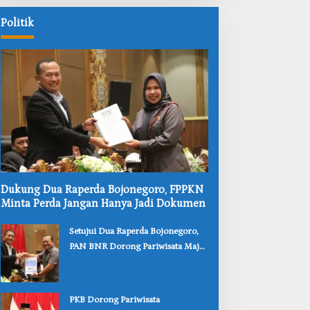
Politik
‎Dukung Dua Raperda Bojonegoro, FPPKN
Minta Perda Jangan Hanya Jadi Dokumen
‎Setujui Dua Raperda Bojonegoro,
PAN BNR Dorong Pariwisata Maju
dan Perlindungan Anak Lebih Kuat
‎PKB Dorong Pariwisata