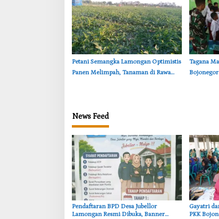
Petani Semangka Lamongan Optimistis
‎Tagana M
Panen Melimpah, Tanaman di Rawa
Bojonegoro
Jubellor Tumbuh Subur
Bencana
News Feed
Pendaftaran BPD Desa Jubellor
‎Gayatri d
Lamongan Resmi Dibuka, Banner
PKK Bojon