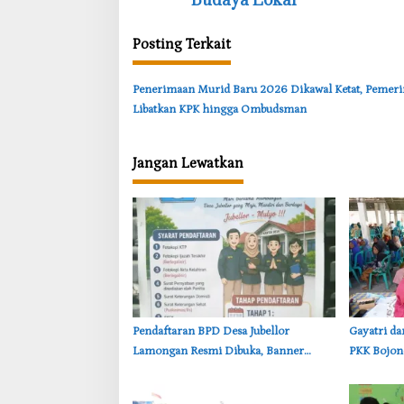
g
Posting Terkait
a
s
‎Penerimaan Murid Baru 2026 Dikawal Ketat, Pemeri
i
Libatkan KPK hingga Ombudsman
p
o
Jangan Lewatkan
s
Pendaftaran BPD Desa Jubellor
‎Gayatri d
Lamongan Resmi Dibuka, Banner
PKK Bojon
Informasi Telah Disebarkan
Kawangma