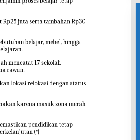
njamin proses belajar tetap
n
at Rp25 juta serta tambahan Rp30
ebutuhan belajar, mebel, hingga
lajaran.
gah mencatat 17 sekolah
na rawan.
an lokasi relokasi dengan status
igunakan karena masuk zona merah
memastikan pendidikan tetap
rkelanjutan (*)