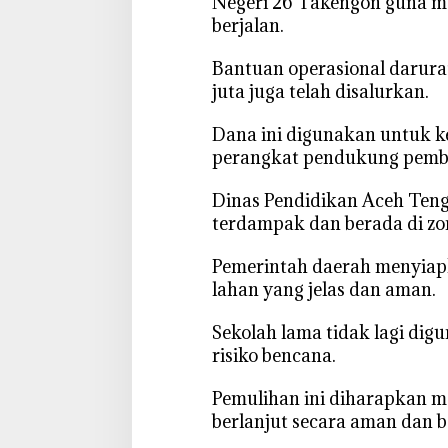
Negeri 26 Takengon guna me
b
berjalan.
a
n
‎Bantuan operasional darur
j
juta juga telah disalurkan.
i
r
‎Dana ini digunakan untuk k
,
perangkat pendukung pembe
S
e
‎Dinas Pendidikan Aceh Ten
k
terdampak dan berada di zo
o
l
‎Pemerintah daerah menyiapk
a
lahan yang jelas dan aman.
h
B
‎Sekolah lama tidak lagi d
a
risiko bencana.
r
u
‎Pemulihan ini diharapkan 
A
berlanjut secara aman dan be
k