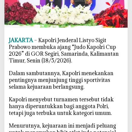
0
2
6
D
i
b
JAKARTA
– Kapolri Jenderal Listyo Sigit
u
Prabowo membuka ajang “Judo Kapolri Cup
k
2026” di GOR Segiri, Samarinda, Kalimantan
a
Timur, Senin (18/5/2026).
,
K
‎Dalam sambutannya, Kapolri menekankan
a
pentingnya menjunjung tinggi sportivitas
p
selama kejuaraan berlangsung.
o
l
‎Kapolri menyebut turnamen tersebut tidak
r
hanya diperuntukkan bagi anggota Polri,
i
tetapi juga terbuka untuk kategori umum.
S
o
‎Menurutnya, kejuaraan ini menjadi peluang
r
o