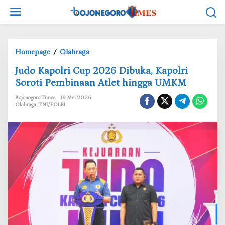
L
e
w
a
t
Homepage
/
Olahraga
i
J
‎Judo Kapolri Cup 2026 Dibuka, Kapolri
k
u
e
Soroti Pembinaan Atlet hingga UMKM
d
k
o
Bojonegoro Times
19 Mei 2026
o
Olahraga
,
TNI/POLRI
K
n
a
t
p
e
o
n
l
r
i
C
u
p
2