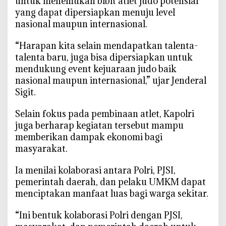
untuk menemukan bibit atlet judo potensial
t
yang dapat dipersiapkan menuju level
i
nasional maupun internasional.
P
e
‎“Harapan kita selain mendapatkan talenta-
m
talenta baru, juga bisa dipersiapkan untuk
b
mendukung event kejuaraan judo baik
i
nasional maupun internasional,” ujar Jenderal
n
Sigit.
a
a
‎Selain fokus pada pembinaan atlet, Kapolri
n
juga berharap kegiatan tersebut mampu
A
memberikan dampak ekonomi bagi
t
masyarakat.
l
e
‎Ia menilai kolaborasi antara Polri, PJSI,
t
pemerintah daerah, dan pelaku UMKM dapat
h
menciptakan manfaat luas bagi warga sekitar.
i
n
‎“Ini bentuk kolaborasi Polri dengan PJSI,
g