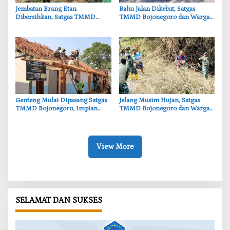
‎Jembatan Brang Etan
‎Bahu Jalan Dikebut, Satgas
Dibersihkan, Satgas TMMD
TMMD Bojonegoro dan Warga
Bojonegoro Perkuat Gotong
Gotong Royong di Tengah Terik
Royong Warga
‎Genteng Mulai Dipasang Satgas
‎Jelang Musim Hujan, Satgas
TMMD Bojonegoro, Impian
TMMD Bojonegoro dan Warga
Rumah Layak Ibu Tini Makin
Bersihkan Sungai
Dekat
View More
SELAMAT DAN SUKSES