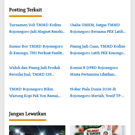
a
Posting Terkait
s
i
‎Turnamen Voli TMMD Kodim
‎Usaha UMKM, Satgas TMMD
p
Bojonegoro Jadi Magnet Rezeki,
Bojonegoro Bersama PKK Latih
o
UMKM Desa Kesongo
Warga Kesongo Bikin Roti
s
Kebanjiran Pembeli
‎Sumur Bor TMMD Bojonegoro
‎Pisang Jadi Cuan, TMMD Kodim
di Kesongo, TNI Perkuat Fasilitas
Bojonegoro Latih PKK Kesongo
Rest Area dan Ekonomi Warga
Jadi Pelaku UMKM
‎Waluh dan Pisang Jadi Produk
Komisi B DPRD Bojonegoro
Bernilai Jual, TMMD 129
Minta Pertamina Libatkan
Bojonegoro Buka Peluang Usaha
UMKM dan BUMD dalam
Baru
Proyek Migas Banyugeni
‎TMMD Bojonegoro Bikin
‎Nobar Piala Dunia 2026 di
Warung Kopi Pak Yon Ramai,
Bojonegoro Meriah, Yonif TP-
UMKM Desa Kesongo Ikut
885 Dukung UMKM dan
Panen Rezeki
Kebersamaan
Jangan Lewatkan