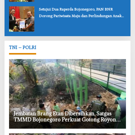
‎Setujui Dua Raperda Bojonegoro, PAN BNR
Dorong Pariwisata Maju dan Perlindungan Anak
Lebih Kuat
TNI – POLRI
‎Jembatan Brang Etan Dibersihkan, Satgas
TMMD Bojonegoro Perkuat Gotong Royong
Warga