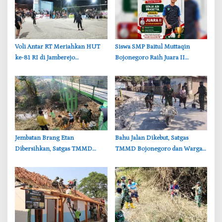
‎Voli Antar RT Meriahkan HUT
‎Siswa SMP Baitul Muttaqin
ke-81 RI di Jamberejo
Bojonegoro Raih Juara II
Bojonegoro, Tim Perempuan
Badminton, Senja Adi Tampil
Ikut Bertanding
Gemilang
‎Jembatan Brang Etan
‎Bahu Jalan Dikebut, Satgas
Dibersihkan, Satgas TMMD
TMMD Bojonegoro dan Warga
Bojonegoro Perkuat Gotong
Gotong Royong di Tengah Terik
Royong Warga