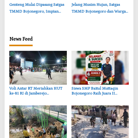
‎Genteng Mulai Dipasang Satgas
‎Jelang Musim Hujan, Satgas
TMMD Bojonegoro, Impian
TMMD Bojonegoro dan Warga
Rumah Layak Ibu Tini Makin
Bersihkan Sungai
Dekat
News Feed
‎Voli Antar RT Meriahkan HUT
‎Siswa SMP Baitul Muttaqin
ke-81 RI di Jamberejo
Bojonegoro Raih Juara II
Bojonegoro, Tim Perempuan
Badminton, Senja Adi Tampil
Ikut Bertanding
Gemilang