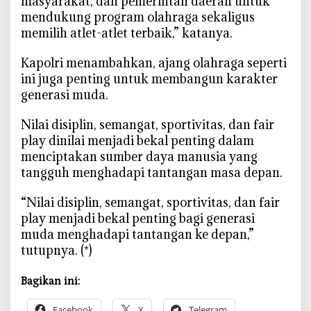
masyarakat, dan pemerintah daerah untuk
g
mendukung program olahraga sekaligus
a
memilih atlet-atlet terbaik,” katanya.
U
M
‎Kapolri menambahkan, ajang olahraga seperti
K
ini juga penting untuk membangun karakter
M
generasi muda.
‎Nilai disiplin, semangat, sportivitas, dan fair
play dinilai menjadi bekal penting dalam
menciptakan sumber daya manusia yang
tangguh menghadapi tantangan masa depan.
‎“Nilai disiplin, semangat, sportivitas, dan fair
play menjadi bekal penting bagi generasi
muda menghadapi tantangan ke depan,”
tutupnya. (*)
Bagikan ini:
Facebook
X
Telegram