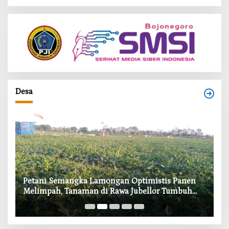
Desa
i
Petani Semangka Lamongan Optimistis Panen
‎
Melimpah, Tanaman di Rawa Jubellor Tumbuh
In
Subur