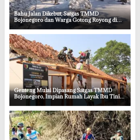
‎Bahu Jalan Dikebut, Satgas TMMD
Bojonegoro dan Warga Gotong Royong di
Tengah Terik
‎Genteng Mulai Dipasang Satgas TMMD
Bojonegoro, Impian Rumah Layak Ibu Tini
Makin Dekat