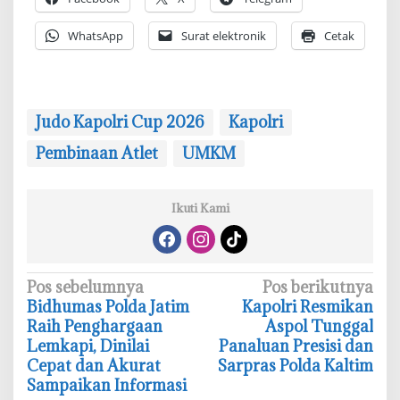
WhatsApp
Surat elektronik
Cetak
‎Judo Kapolri Cup 2026
Kapolri
Pembinaan Atlet
UMKM
Ikuti Kami
N
Pos sebelumnya
Pos berikutnya
‎Bidhumas Polda Jatim
‎Kapolri Resmikan
a
Raih Penghargaan
Aspol Tunggal
v
Lemkapi, Dinilai
Panaluan Presisi dan
i
Cepat dan Akurat
Sarpras Polda Kaltim
Sampaikan Informasi
g