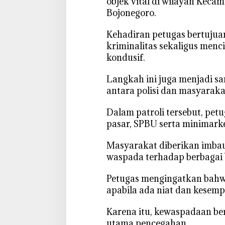
objek vital di wilayah Kec
W
Bojonegoro.
a
r
‎Kehadiran petugas bertuju
g
kriminalitas sekaligus menc
a
kondusif.
W
a
‎Langkah ini juga menjadi 
s
antara polisi dan masyaraka
p
a
‎Dalam patroli tersebut, p
d
pasar, SPBU serta minimarke
a
C
‎Masyarakat diberikan imba
e
waspada terhadap berbagai 
g
a
‎Petugas mengingatkan bahwa
h
apabila ada niat dan kesemp
K
r
‎Karena itu, kewaspadaan be
i
utama pencegahan.