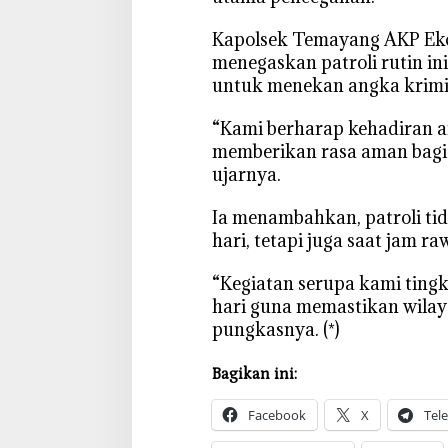
m
i
‎Kapolsek Temayang AKP Eko
n
menegaskan patroli rutin in
a
untuk menekan angka krimin
l
i
‎“Kami berharap kehadiran 
t
memberikan rasa aman bagi 
a
ujarnya.
s
‎Ia menambahkan, patroli ti
hari, tetapi juga saat jam ra
‎“Kegiatan serupa kami ting
hari guna memastikan wilaya
pungkasnya. (*)
Bagikan ini:
Facebook
X
Tel