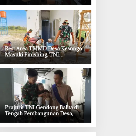
Permudah Layanan Adminduk
‎Rest Area TMMD Desa Kesongo
Masuki Finishing, TNI
Bojonegoro Pastikan Bangunan
Kokoh dan Nyaman
‎Prajurit TNI Gendong Balita di
Tengah Pembangunan Desa,
Momen Haru TMMD Bojonegoro