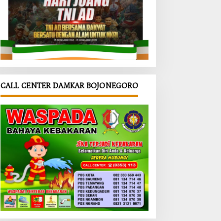
CALL CENTER DAMKAR BOJONEGORO
alik
‎Warga
‎Rest Area
MD
Kini Bisa
TMMD
onegor
Urus
Desa
da
Dokumen
Kesongo
ah
dari Desa,
Masuki
insa
TMMD
Finishing,
g
Bojonegor
TNI
angi
o
Bojonegor
dang
Permudah
o Pastikan