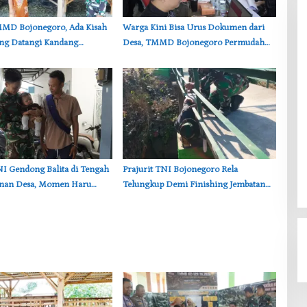
TMMD Bojonegoro, Ada Kisah
‎Warga Kini Bisa Urus Dokumen dari
ang Datangi Kandang
Desa, TMMD Bojonegoro Permudah
emi Dengar Keluh Warga
Layanan Adminduk
TNI Gendong Balita di Tengah
‎Prajurit TNI Bojonegoro Rela
nan Desa, Momen Haru
Telungkup Demi Finishing Jembatan
onegoro
Brang Etan, Warga Kesongo Terharu