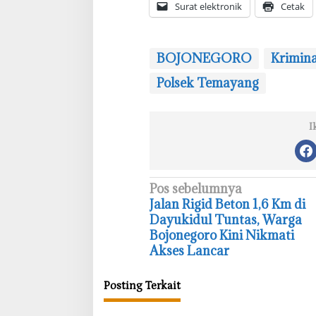
Surat elektronik
Cetak
BOJONEGORO
Krimina
Polsek Temayang
I
N
Pos sebelumnya
‎Jalan Rigid Beton 1,6 Km di
a
Dayukidul Tuntas, Warga
v
Bojonegoro Kini Nikmati
i
Akses Lancar
g
Posting Terkait
a
s