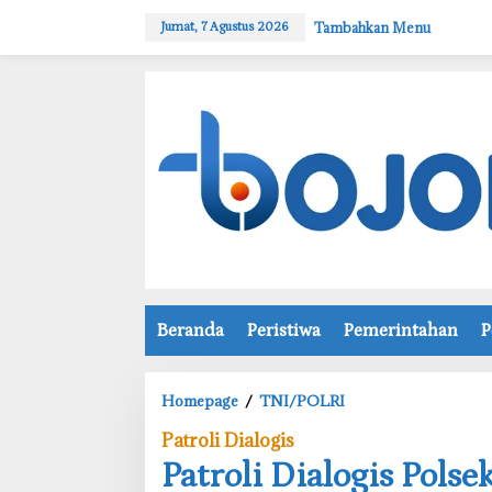
L
Tambahkan Menu
Jumat, 7 Agustus 2026
e
w
a
t
i
k
e
k
o
n
t
e
n
Beranda
Peristiwa
Pemerintahan
P
Homepage
/
TNI/POLRI
P
Patroli Dialogis
a
‎Patroli Dialogis Pol
t