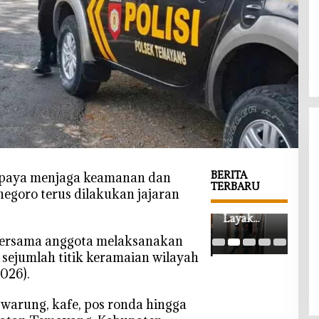
BERITA
paya menjaga keamanan dan
TERBARU
egoro terus dilakukan jajaran
‎Rumah
‎Dib
‎Operasi
Layak
TM
Rokok
Huni
Boj
Ilegal di
bersama anggota melaksanakan
Impian
o, A
Ngraho
di sejumlah titik keramaian wilayah
Segera
Kis
Nihil
026).
Terwujud,
Bab
Temuan,
Satgas
yan
Kesadaran
 warung, kafe, pos ronda hingga
TMMD
Dat
Pedagang
Bojonegor
Kan