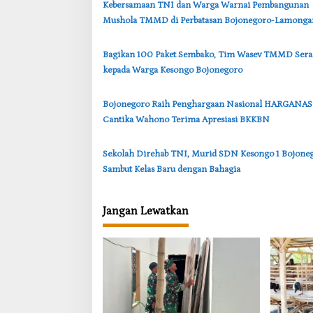
‎Kebersamaan TNI dan Warga Warnai Pembangunan
i
Mushola TMMD di Perbatasan Bojonegoro-Lamonga
p
o
‎Bagikan 100 Paket Sembako, Tim Wasev TMMD Ser
s
kepada Warga Kesongo Bojonegoro
‎Bojonegoro Raih Penghargaan Nasional HARGANAS
Cantika Wahono Terima Apresiasi BKKBN
‎Sekolah Direhab TNI, Murid SDN Kesongo 1 Bojone
Sambut Kelas Baru dengan Bahagia
Jangan Lewatkan