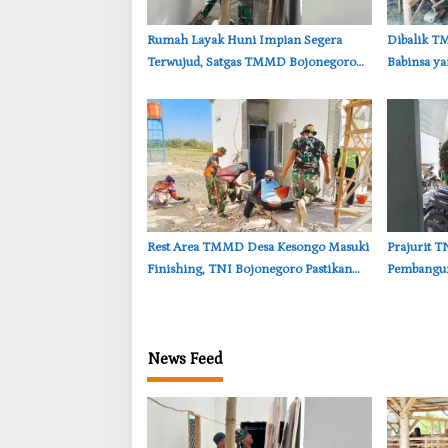
‎Rumah Layak Huni Impian Segera
‎Dibalik 
Terwujud, Satgas TMMD Bojonegoro
Babinsa y
Kebut Finishing
Kambing D
‎Rest Area TMMD Desa Kesongo Masuki
‎Prajurit 
Finishing, TNI Bojonegoro Pastikan
Pembangu
Bangunan Kokoh dan Nyaman
TMMD Boj
News Feed