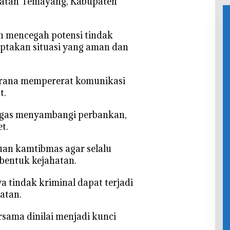
amatan Temayang, Kabupaten
Bojonegor
o Kebut
Kam
o
Finishing
Dem
Meningka
Den
t
an mencegah potensi tindak
Kel
iptakan situasi yang aman dan
War
sarana mempererat komunikasi
t.
etugas menyambangi perbankan,
t.
uan kamtibmas agar selalu
bentuk kejahatan.
 tindak kriminal dapat terjadi
atan.
rsama dinilai menjadi kunci