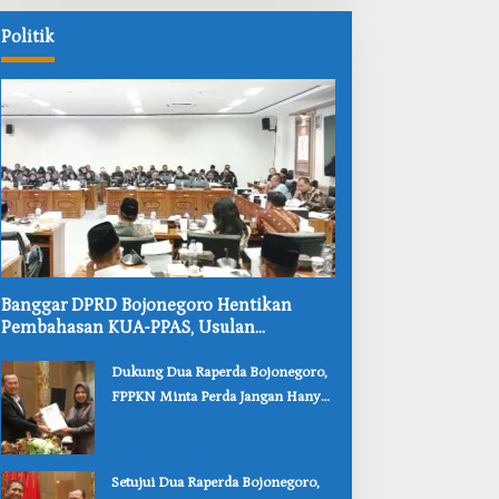
bing
Layanan
Bangunan
Politik
i
Adminduk
Kokoh
gar
dan
uh
Nyaman
ga
‎Banggar DPRD Bojonegoro Hentikan
Pembahasan KUA-PPAS, Usulan
Penurunan PAD Tuai Penolakan
‎Dukung Dua Raperda Bojonegoro,
FPPKN Minta Perda Jangan Hanya
Jadi Dokumen
‎Setujui Dua Raperda Bojonegoro,