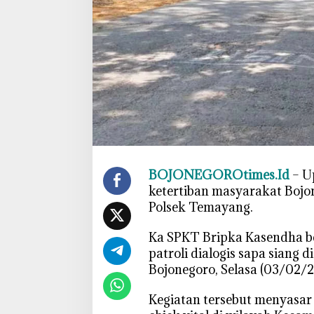
a
y
a
n
g
B
o
j
o
n
e
BOJONEGOROtimes.Id
– U
g
ketertiban masyarakat Bojon
o
Polsek Temayang.
r
o
‎Ka SPKT Bripka Kasendha 
,
patroli dialogis sapa siang 
A
Bojonegoro, Selasa (03/02/2
j
a
‎Kegiatan tersebut menyasar
k