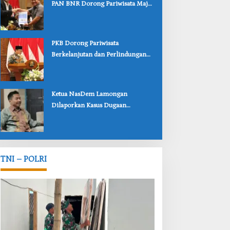
PAN BNR Dorong Pariwisata Maju
dan Perlindungan Anak Lebih Kuat
‎PKB Dorong Pariwisata
Berkelanjutan dan Perlindungan
Anak Lewat Dua Raperda
Bojonegoro
‎Ketua NasDem Lamongan
Dilaporkan Kasus Dugaan
Penipuan, Korban Soroti
Lambannya Penanganan Polisi
TNI – POLRI