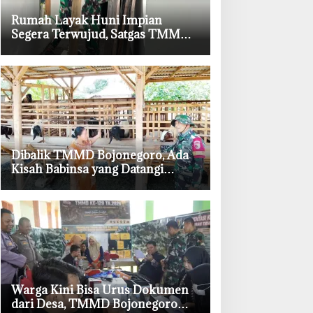
‎Rumah Layak Huni Impian
Segera Terwujud, Satgas TMMD
Bojonegoro Kebut Finishing
‎Dibalik TMMD Bojonegoro, Ada
Kisah Babinsa yang Datangi
Kandang Kambing Demi Dengar
Keluh Warga
‎Warga Kini Bisa Urus Dokumen
dari Desa, TMMD Bojonegoro