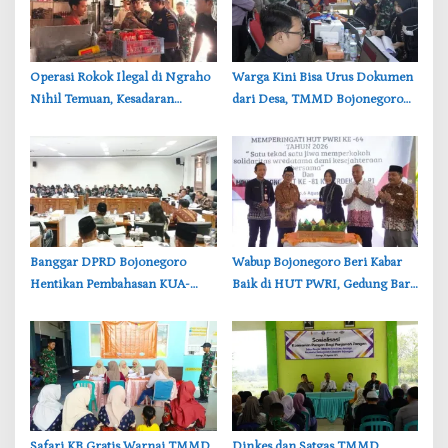
‎Operasi Rokok Ilegal di Ngraho
‎Warga Kini Bisa Urus Dokumen
Nihil Temuan, Kesadaran
dari Desa, TMMD Bojonegoro
Pedagang Bojonegoro
Permudah Layanan Adminduk
Meningkat
‎Banggar DPRD Bojonegoro
‎Wabup Bojonegoro Beri Kabar
Hentikan Pembahasan KUA-
Baik di HUT PWRI, Gedung Baru
PPAS, Usulan Penurunan PAD
Segera Dibangun
Tuai Penolakan
‎Safari KB Gratis Warnai TMMD
‎Dinkes dan Satgas TMMD