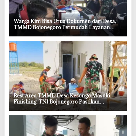
‎Warga Kini Bisa Urus Dokumen dari Desa,
TMMD Bojonegoro Permudah Layanan
Adminduk
‎Rest Area TMMD Desa Kesongo Masuki
Finishing, TNI Bojonegoro Pastikan
Bangunan Kokoh dan Nyaman