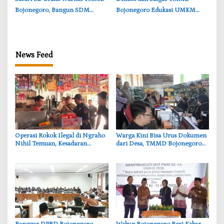
Bojonegoro, Bangun SDM
Bojonegoro Edukasi UMKM
Berkualitas dari Keluarga
Desa Kesongo, Waspadai Boraks
dan Formalin
News Feed
‎Operasi Rokok Ilegal di Ngraho
‎Warga Kini Bisa Urus Dokumen
Nihil Temuan, Kesadaran
dari Desa, TMMD Bojonegoro
Pedagang Bojonegoro
Permudah Layanan Adminduk
Meningkat