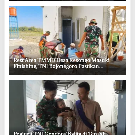
‎Rest Area TMMD Desa Kesongo Masuki
Finishing, TNI Bojonegoro Pastikan
Bangunan Kokoh dan Nyaman
‎Prajurit TNI Gendong Balita di Tengah