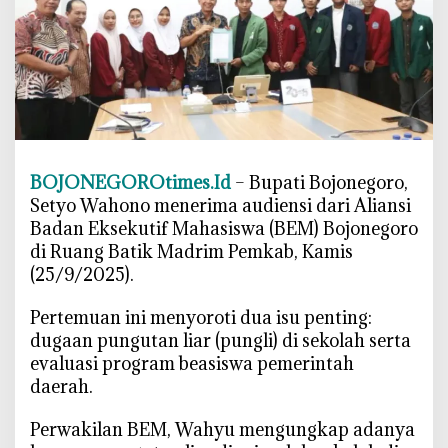
o
d
a
n
B
E
M
B
BOJONEGOROtimes.Id
– Bupati Bojonegoro,
a
Setyo Wahono menerima audiensi dari Aliansi
h
Badan Eksekutif Mahasiswa (BEM) Bojonegoro
a
di Ruang Batik Madrim Pemkab, Kamis
s
(25/9/2025).
I
s
‎Pertemuan ini menyoroti dua isu penting:
u
dugaan pungutan liar (pungli) di sekolah serta
P
evaluasi program beasiswa pemerintah
u
daerah.
n
g
‎Perwakilan BEM, Wahyu mengungkap adanya
l