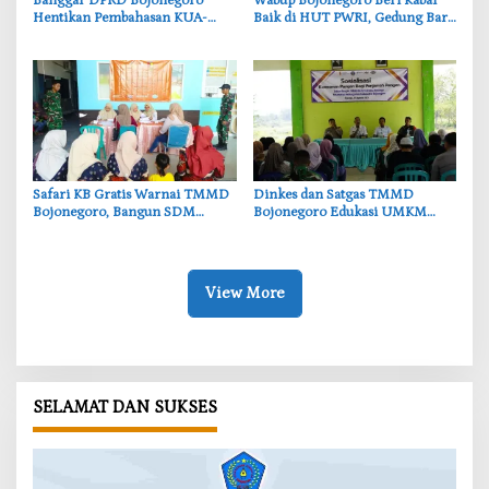
‎Banggar DPRD Bojonegoro
‎Wabup Bojonegoro Beri Kabar
Hentikan Pembahasan KUA-
Baik di HUT PWRI, Gedung Baru
PPAS, Usulan Penurunan PAD
Segera Dibangun
Tuai Penolakan
‎Safari KB Gratis Warnai TMMD
‎Dinkes dan Satgas TMMD
Bojonegoro, Bangun SDM
Bojonegoro Edukasi UMKM
Berkualitas dari Keluarga
Desa Kesongo, Waspadai Boraks
dan Formalin
View More
SELAMAT DAN SUKSES