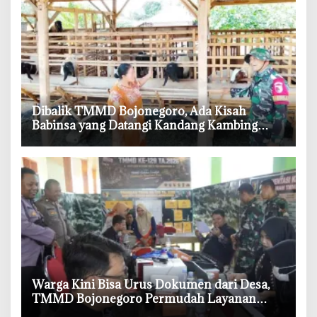
‎Dibalik TMMD Bojonegoro, Ada Kisah
Babinsa yang Datangi Kandang Kambing
Demi Dengar Keluh Warga
‎Warga Kini Bisa Urus Dokumen dari Desa,
TMMD Bojonegoro Permudah Layanan
Adminduk