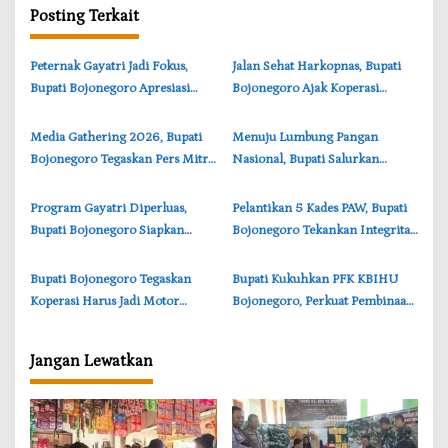
Posting Terkait
s
i
‎Peternak Gayatri Jadi Fokus,
‎Jalan Sehat Harkopnas, Bupati
p
Bupati Bojonegoro Apresiasi
Bojonegoro Ajak Koperasi
o
Inovasi Mahasiswa Universitas
Berinovasi Ekonomi Kerakyatan
s
Brawijaya
‎Media Gathering 2026, Bupati
‎Menuju Lumbung Pangan
Bojonegoro Tegaskan Pers Mitra
Nasional, Bupati Salurkan
Strategis Pemerintah
Bantuan untuk 99 Poktan
Bojonegoro
‎Program Gayatri Diperluas,
‎Pelantikan 5 Kades PAW, Bupati
Bupati Bojonegoro Siapkan
Bojonegoro Tekankan Integritas
4.400 KPM Dapat Bantuan
dan Pelayanan Publik
Ayam Petelur
‎Bupati Bojonegoro Tegaskan
‎Bupati Kukuhkan PFK KBIHU
Koperasi Harus Jadi Motor
Bojonegoro, Perkuat Pembinaan
Ekonomi Desa
Haji Berkualitas
Jangan Lewatkan