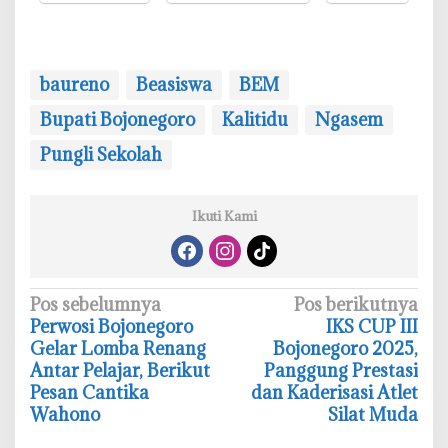
baureno
Beasiswa
BEM
Bupati Bojonegoro
Kalitidu
Ngasem
Pungli Sekolah
Ikuti Kami
N
Pos sebelumnya
Pos berikutnya
Perwosi Bojonegoro
‎IKS CUP III
a
Gelar Lomba Renang
Bojonegoro 2025,
v
Antar Pelajar, Berikut
Panggung Prestasi
i
Pesan Cantika
dan Kaderisasi Atlet
Wahono
Silat Muda
g
a