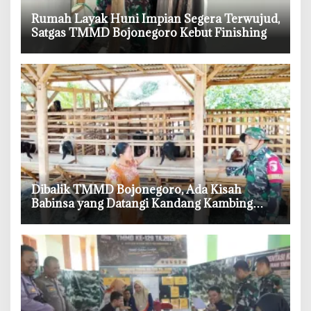
‎Rumah Layak Huni Impian Segera Terwujud,
Satgas TMMD Bojonegoro Kebut Finishing
‎Dibalik TMMD Bojonegoro, Ada Kisah
Babinsa yang Datangi Kandang Kambing
Demi Dengar Keluh Warga