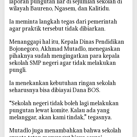
laporan pungutan liar di sejumlah sekolah di
i
wilayah Baureno, Ngasem, dan Kalitidu.
S
e
‎Ia meminta langkah tegas dari pemerintah
k
agar praktik tersebut tidak dibiarkan.
o
l
‎Menanggapi hal itu, Kepala Dinas Pendidikan
a
Bojonegoro, Akhmad Mutadlo, menegaskan
h
pihaknya sudah mengingatkan para kepala
h
sekolah SMP negeri agar tidak melakukan
i
pungli.
n
g
‎Ia menekankan kebutuhan ringan sekolah
g
seharusnya bisa dibiayai Dana BOS.
a
B
‎“Sekolah negeri tidak boleh lagi melakukan
e
pungutan lewat komite. Kalau ada yang
a
melanggar, akan kami tindak,” tegasnya.
s
i
‎Mutadlo juga menambahkan bahwa sekolah
s