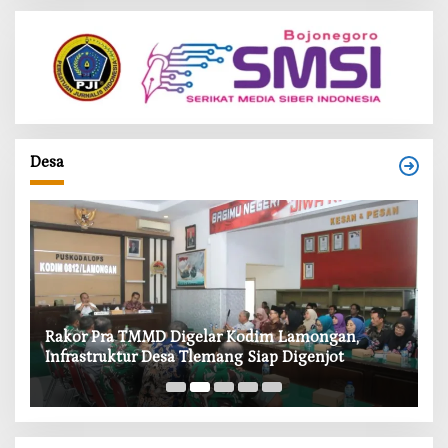
Desa
‎Rakor Pra TMMD Digelar Kodim Lamongan,
‎T
Infrastruktur Desa Tlemang Siap Digenjot
W