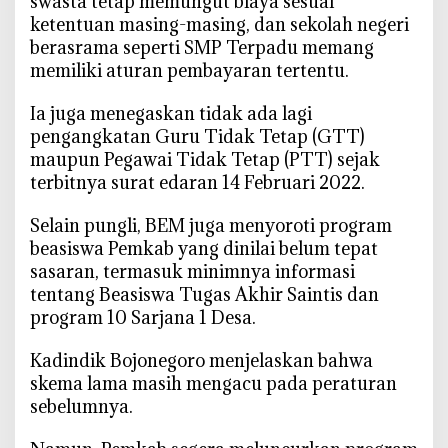
swasta tetap memungut biaya sesuai
w
ketentuan masing-masing, dan sekolah negeri
a
berasrama seperti SMP Terpadu memang
memiliki aturan pembayaran tertentu.
‎Ia juga menegaskan tidak ada lagi
pengangkatan Guru Tidak Tetap (GTT)
maupun Pegawai Tidak Tetap (PTT) sejak
terbitnya surat edaran 14 Februari 2022.
‎Selain pungli, BEM juga menyoroti program
beasiswa Pemkab yang dinilai belum tepat
sasaran, termasuk minimnya informasi
tentang Beasiswa Tugas Akhir Saintis dan
program 10 Sarjana 1 Desa.
‎Kadindik Bojonegoro menjelaskan bahwa
skema lama masih mengacu pada peraturan
sebelumnya.