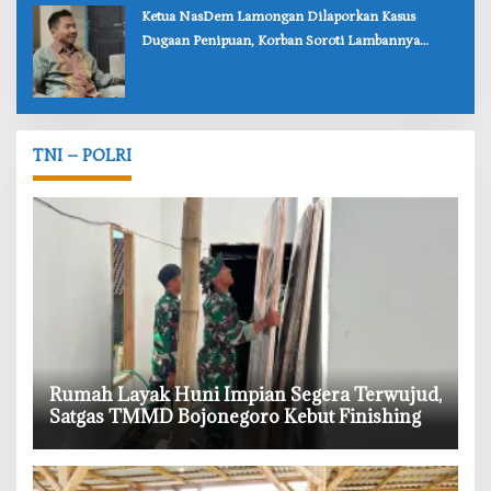
‎Ketua NasDem Lamongan Dilaporkan Kasus
Dugaan Penipuan, Korban Soroti Lambannya
Penanganan Polisi
TNI – POLRI
‎Rumah Layak Huni Impian Segera Terwujud,
Satgas TMMD Bojonegoro Kebut Finishing