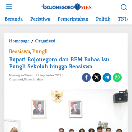
L
e
w
Beranda
Peristiwa
Pemerintahan
Politik
TNI/P
a
t
i
Homepage
/
Organisasi
B
k
u
e
Beasiswa
,
Pungli
p
k
Bupati Bojonegoro dan BEM Bahas Isu
a
o
Pungli Sekolah hingga Beasiswa
t
n
i
t
Bojonegoro Times
27 September 2025
B
e
Organisasi
,
Pemerintahan
o
n
j
o
n
e
g
o
r