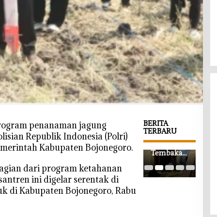
BERITA
rogram penanaman jagung
TERBARU
lisian Republik Indonesia (Polri)
‎Wabup
Harga
‎Rib
merintah Kabupaten Bojonegoro.
Bojonegor
Tembakau
Pes
o
Kepoh
Paw
agian dari program ketahanan
Apresiasi
Mulai
Akb
antren ini digelar serentak di
Ledok
Rp35 Ribu,
Tun
uk di Kabupaten Bojonegoro, Rabu
Wetan
Petani
Athf
SMART,
Berharap
Boj
Pendidika
Tembus
o, C