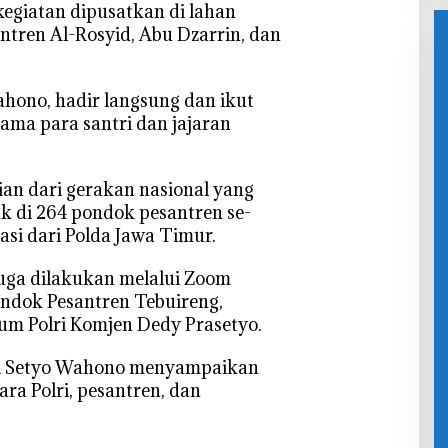
n
Rp50 Ribu
Wa
kegiatan dipusatkan di lahan
Akademik
per
Tek
ntren Al-Rosyid, Abu Dzarrin, dan
dan Religi
Kilogram
Hak
Bersinergi
ahono, hadir langsung dan ikut
ma para santri dan jajaran
ian dari gerakan nasional yang
k di 264 pondok pesantren se-
si dari Polda Jawa Timur.
juga dilakukan melalui Zoom
ondok Pesantren Tebuireng,
um Polri Komjen Dedy Prasetyo.
ti Setyo Wahono menyampaikan
ara Polri, pesantren, dan