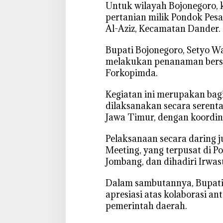
‎Untuk wilayah Bojonegoro, 
P
pertanian milik Pondok Pesa
e
s
Al-Aziz, Kecamatan Dander.
a
‎Bupati Bojonegoro, Setyo W
n
t
melakukan penanaman bersa
r
Forkopimda.
e
n
‎Kegiatan ini merupakan bag
dilaksanakan secara serenta
Jawa Timur, dengan koordina
‎Pelaksanaan secara daring 
Meeting, yang terpusat di P
Jombang, dan dihadiri Irwas
‎Dalam sambutannya, Bupa
apresiasi atas kolaborasi ant
pemerintah daerah.