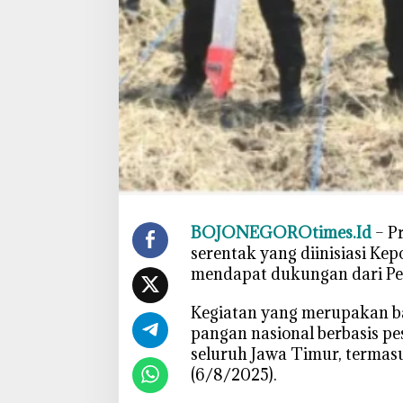
a
h
a
n
a
n
P
a
n
g
a
‎BOJONEGOROtimes.Id
– P
n
serentak yang diinisiasi Kepo
B
mendapat dukungan dari Pe
e
r
‎Kegiatan yang merupakan b
b
pangan nasional berbasis pes
a
seluruh Jawa Timur, termas
s
(6/8/2025).
i
s