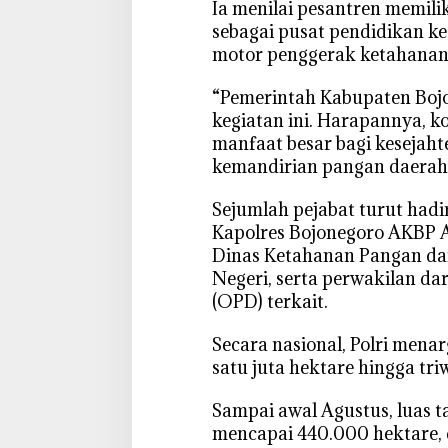
‎Ia menilai pesantren memili
sebagai pusat pendidikan ke
motor penggerak ketahanan 
‎“Pemerintah Kabupaten Bo
kegiatan ini. Harapannya, k
manfaat besar bagi kesejah
kemandirian pangan daerah,”
‎Sejumlah pejabat turut hadi
Kapolres Bojonegoro AKBP A
Dinas Ketahanan Pangan dan
Negeri, serta perwakilan da
(OPD) terkait.
‎Secara nasional, Polri men
satu juta hektare hingga tri
‎Sampai awal Agustus, luas t
mencapai 440.000 hektare, d