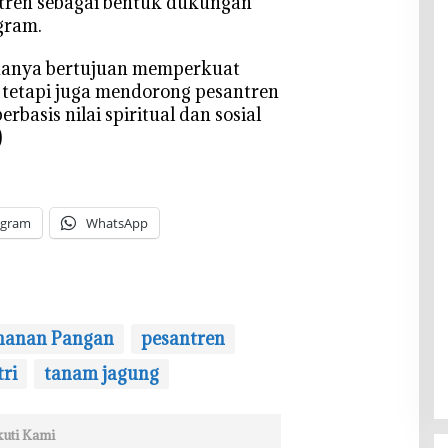
tren sebagai bentuk dukungan
gram.
k hanya bertujuan memperkuat
 tetapi juga mendorong pesantren
basis nilai spiritual dan sosial
)
egram
WhatsApp
hanan Pangan
pesantren
ri
tanam jagung
kuti Kami