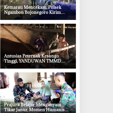
‎Kemarau Mencekam, Polsek
Ngambon Bojonegoro Kirim
8.000 Liter Air Bersih ke Warga
Bondol
‎Antusias Peternak Kesongo
Tinggi, YANDUWAN TMMD
Bojonegoro Layani 278 Ternak
‎Prajurit Belajar Menganyam
Tikar Janur, Momen Humanis