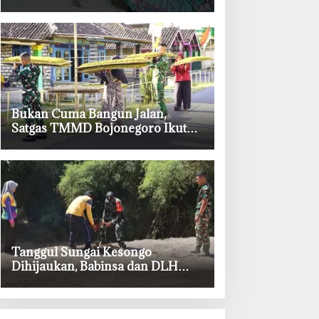
TMMD ke-129 Bojonegoro
‎Bukan Cuma Bangun Jalan,
Satgas TMMD Bojonegoro Ikut
Bantu Petani Rajang Tembakau
‎Tanggul Sungai Kesongo
Dihijaukan, Babinsa dan DLH
Bojonegoro Siapkan Benteng
Alami