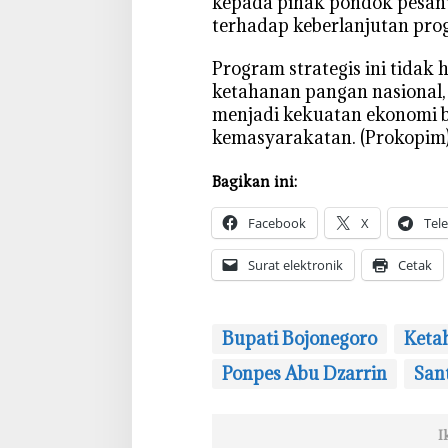
kepada pihak pondok pesan
terhadap keberlanjutan pro
‎Program strategis ini tida
ketahanan pangan nasional,
menjadi kekuatan ekonomi ber
kemasyarakatan. (Prokopim
Bagikan ini:
Facebook
X
Tel
Surat elektronik
Cetak
Bupati Bojonegoro
Keta
Ponpes Abu Dzarrin
Sant
I