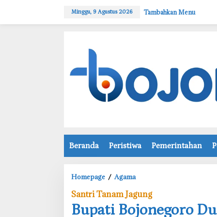
L
Tambahkan Menu
Minggu, 9 Agustus 2026
e
w
a
t
i
k
e
k
o
n
t
e
n
Beranda
Peristiwa
Pemerintahan
P
Homepage
/
Agama
B
u
Santri Tanam Jagung
p
Bupati Bojonegoro D
a