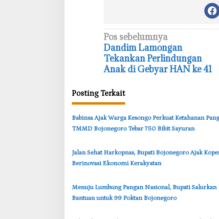
N
Pos sebelumnya
Dandim Lamongan
a
Tekankan Perlindungan
v
Anak di Gebyar HAN ke 41
i
g
Posting Terkait
a
s
‎Babinsa Ajak Warga Kesongo Perkuat Ketahanan Pang
TMMD Bojonegoro Tebar 750 Bibit Sayuran
i
p
‎Jalan Sehat Harkopnas, Bupati Bojonegoro Ajak Kope
o
Berinovasi Ekonomi Kerakyatan
s
‎Menuju Lumbung Pangan Nasional, Bupati Salurkan
Bantuan untuk 99 Poktan Bojonegoro