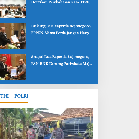
Hentikan Pembahasan KUA-PPAS,
Usulan Penurunan PAD Tuai
Penolakan
‎Dukung Dua Raperda Bojonegoro,
FPPKN Minta Perda Jangan Hanya
Jadi Dokumen
‎Setujui Dua Raperda Bojonegoro,
PAN BNR Dorong Pariwisata Maju
dan Perlindungan Anak Lebih Kuat
TNI – POLRI