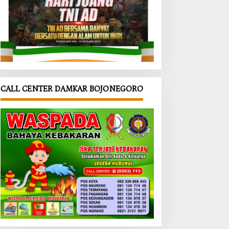
CALL CENTER DAMKAR BOJONEGORO
uan
Semarak
‎PORPAMD
erta
HUT ke-81
A Jatim
ai
RI di
2026
ar
Kepohbar
Resmi
as
u,
Dibuka,
al di
Beragam
Wabup
onegor
Lomba
Bojonegor
antika
Digelar
o