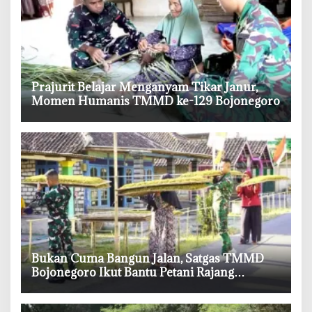
‎Prajurit Belajar Menganyam Tikar Janur,
Momen Humanis TMMD ke-129 Bojonegoro
‎Bukan Cuma Bangun Jalan, Satgas TMMD
Bojonegoro Ikut Bantu Petani Rajang
Tembakau