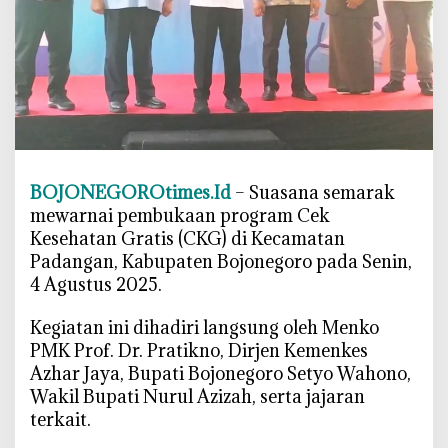
L
u
n
c
u
r
k
a
n
BOJONEGOROtimes.Id
– Suasana semarak
C
mewarnai pembukaan program Cek
K
Kesehatan Gratis (CKG) di Kecamatan
G
Padangan, Kabupaten Bojonegoro pada Senin,
d
4 Agustus 2025.
i
B
‎Kegiatan ini dihadiri langsung oleh Menko
o
PMK Prof. Dr. Pratikno, Dirjen Kemenkes
j
Azhar Jaya, Bupati Bojonegoro Setyo Wahono,
o
Wakil Bupati Nurul Azizah, serta jajaran
n
terkait.
e
g