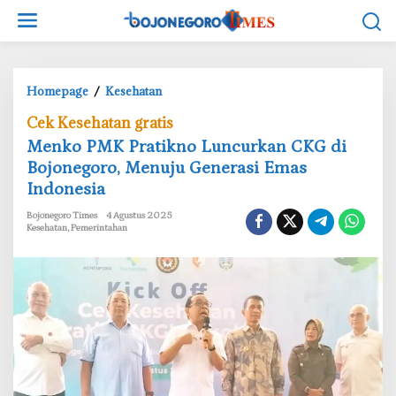
L
e
w
a
t
Homepage
/
Kesehatan
M
i
e
Cek Kesehatan gratis
k
n
e
Menko PMK Pratikno Luncurkan CKG di
k
k
Bojonegoro, Menuju Generasi Emas
o
o
Indonesia
P
n
M
Bojonegoro Times
4 Agustus 2025
t
K
Kesehatan
,
Pemerintahan
e
P
n
r
a
t
i
k
n
o