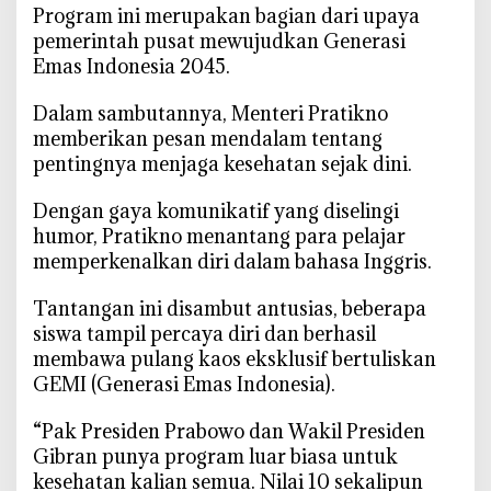
‎Program ini merupakan bagian dari upaya
o
pemerintah pusat mewujudkan Generasi
r
Emas Indonesia 2045.
o
,
‎Dalam sambutannya, Menteri Pratikno
M
memberikan pesan mendalam tentang
e
pentingnya menjaga kesehatan sejak dini.
n
u
‎Dengan gaya komunikatif yang diselingi
j
humor, Pratikno menantang para pelajar
u
memperkenalkan diri dalam bahasa Inggris.
G
e
‎Tantangan ini disambut antusias, beberapa
n
siswa tampil percaya diri dan berhasil
e
membawa pulang kaos eksklusif bertuliskan
r
GEMI (Generasi Emas Indonesia).
a
s
‎“Pak Presiden Prabowo dan Wakil Presiden
i
Gibran punya program luar biasa untuk
E
kesehatan kalian semua. Nilai 10 sekalipun
m