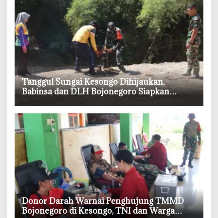
‎Tanggul Sungai Kesongo Dihijaukan,
Babinsa dan DLH Bojonegoro Siapkan
Benteng Alami
‎Donor Darah Warnai Penghujung TMMD
Bojonegoro di Kesongo, TNI dan Warga