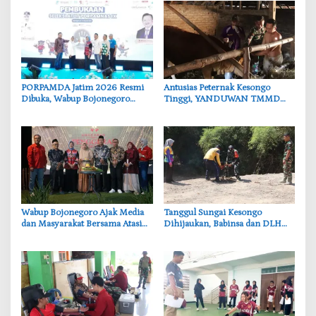
‎PORPAMDA Jatim 2026 Resmi
‎Antusias Peternak Kesongo
Dibuka, Wabup Bojonegoro
Tinggi, YANDUWAN TMMD
Tekankan Pentingnya Akses Air
Bojonegoro Layani 278 Ternak
Bersih
Wabup Bojonegoro Ajak Media
‎Tanggul Sungai Kesongo
dan Masyarakat Bersama Atasi
Dihijaukan, Babinsa dan DLH
Persoalan Sosial
Bojonegoro Siapkan Benteng
Alami