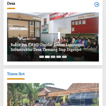
Desa
‎Rakor Pra TMMD Digelar Kodim Lamongan,
‎T
Infrastruktur Desa Tlemang Siap Digenjot
W
Times Hot