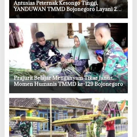
‎Antusias Peternak Kesongo Tinggi,
YANDUWAN TMMD Bojonegoro Layani 278
Ternak
‎Prajurit Belajar Menganyam Tikar Janur,
Momen Humanis TMMD ke-129 Bojonegoro