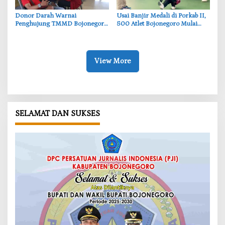
‎Donor Darah Warnai
‎Usai Banjir Medali di Porkab II,
Penghujung TMMD Bojonegoro
500 Atlet Bojonegoro Mulai
di Kesongo, TNI dan Warga
Dibidik untuk Porprov Jatim
Bergerak untuk Kemanusiaan
View More
SELAMAT DAN SUKSES