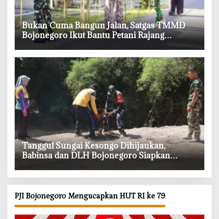
‎Bukan Cuma Bangun Jalan, Satgas TMMD
Bojonegoro Ikut Bantu Petani Rajang
Tembakau
‎Tanggul Sungai Kesongo Dihijaukan,
Babinsa dan DLH Bojonegoro Siapkan
Benteng Alami
PJI Bojonegoro Mengucapkan HUT RI ke 79