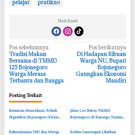
pelajar
pratikno
Ikuti Kami
N
Pos sebelumnya
Pos berikutnya
Tradisi Makan
Di Hadapan Ribuan
a
Bersama di TMMD
Warga NU, Bupati
v
125 Bojonegoro
Bojonegoro
i
Warga Merasa
Gaungkan Ekonomi
Terbantu dan Bangga
Mandiri
g
a
Posting Terkait
s
i
‎Kemarau Mencekam, Polsek
‎Jalan Cor Beton TMMD
p
Ngambon Bojonegoro Kirim
Bojonegoro di Kesongo Tuntas,
o
8.000 Liter Air Bersih ke Warga
Petani dan Pelajar Kini Lebih
s
Bondol
Mudah Beraktivitas
‎Kebersamaan TNI dan Warga
‎Kodim Lamongan Libatkan