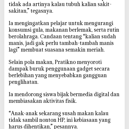
tidak ada artinya kalau tubuh kalian sakit-
a
sakitan,” tegasnya.
s
I
‎Ia mengingatkan pelajar untuk mengurangi
n
konsumsi gula, makanan berlemak, serta rutin
d
o
berolahraga. Candaan tentang “kalian sudah
n
manis, jadi gak perlu tambah-tambah manis
e
lagi” membuat suasana semakin meriah.
s
i
‎Selain pola makan, Pratikno menyoroti
a
dampak buruk penggunaan gadget secara
berlebihan yang menyebabkan gangguan
penglihatan.
‎Ia mendorong siswa bijak bermedia digital dan
membiasakan aktivitas fisik.
‎“Anak-anak sekarang susah makan kalau
tidak sambil nonton HP, ini kebiasaan yang
harus dihentikan,” pesannya.