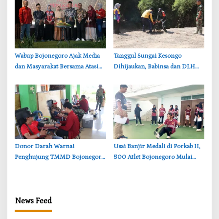
Wabup Bojonegoro Ajak Media
‎Tanggul Sungai Kesongo
dan Masyarakat Bersama Atasi
Dihijaukan, Babinsa dan DLH
Persoalan Sosial
Bojonegoro Siapkan Benteng
Alami
‎Donor Darah Warnai
‎Usai Banjir Medali di Porkab II,
Penghujung TMMD Bojonegoro
500 Atlet Bojonegoro Mulai
di Kesongo, TNI dan Warga
Dibidik untuk Porprov Jatim
Bergerak untuk Kemanusiaan
News Feed