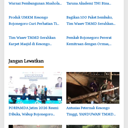
Warnai Pembangunan Mushola
Taruna Akademi TNI Bina
TMMD di Perbatasan
Karakter Pelajar di Brondong
Bojonegoro-Lamongan
‎Produk UMKM Kesongo
‎Bagikan 100 Paket Sembako,
Bojonegoro Curi Perhatian Tim
Tim Wasev TMMD Serahkan
Wasev TMMD, Brigjen TNI
kepada Warga Kesongo
Herry Beri Pujian
Bojonegoro
‎Tim Wasev TMMD Serahkan
‎Pemkab Bojonegoro Pererat
Karpet Masjid di Kesongo
Kemitraan dengan Ormas,
Bojonegoro, Wujud Nyata
Bupati Tekankan Persatuan dan
Kepedulian TNI
Literasi Digital
Jangan Lewatkan
‎PORPAMDA Jatim 2026 Resmi
‎Antusias Peternak Kesongo
Dibuka, Wabup Bojonegoro
Tinggi, YANDUWAN TMMD
Tekankan Pentingnya Akses Air
Bojonegoro Layani 278 Ternak
Bersih