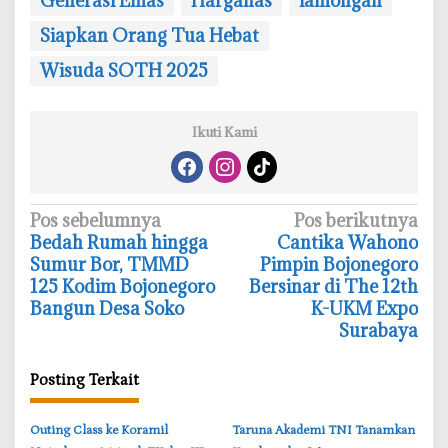
Generasi Emas
Harganas
lamongan
Siapkan Orang Tua Hebat
‎Wisuda SOTH 2025
Ikuti Kami
N
Pos sebelumnya
Pos berikutnya
Bedah Rumah hingga
Cantika Wahono
a
Sumur Bor, TMMD
Pimpin Bojonegoro
v
125 Kodim Bojonegoro
Bersinar di The 12th
i
Bangun Desa Soko
K-UKM Expo
Surabaya
g
a
Posting Terkait
s
i
‎Outing Class ke Koramil
‎Taruna Akademi TNI Tanamkan
p