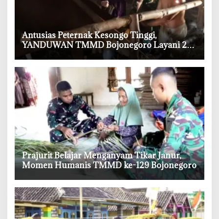
‎Antusias Peternak Kesongo Tinggi,
YANDUWAN TMMD Bojonegoro Layani 278
Ternak
‎Prajurit Belajar Menganyam Tikar Janur,
Momen Humanis TMMD ke-129 Bojonegoro