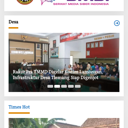
Desa
‎Rakor Pra TMMD Digelar Kodim Lamongan,
‎T
Infrastruktur Desa Tlemang Siap Digenjot
W
Times Hot