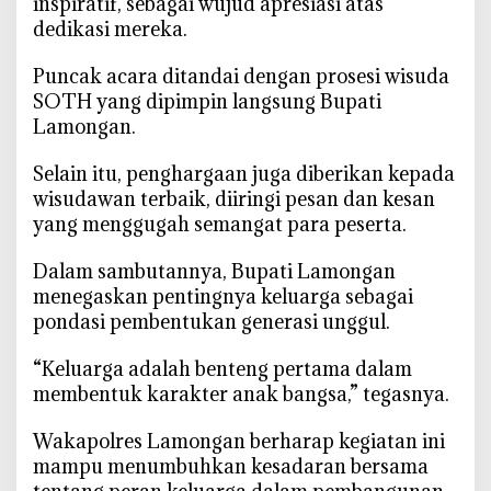
inspiratif, sebagai wujud apresiasi atas
E
dedikasi mereka.
m
a
‎Puncak acara ditandai dengan prosesi wisuda
s
SOTH yang dipimpin langsung Bupati
Lamongan.
‎Selain itu, penghargaan juga diberikan kepada
wisudawan terbaik, diiringi pesan dan kesan
yang menggugah semangat para peserta.
‎Dalam sambutannya, Bupati Lamongan
menegaskan pentingnya keluarga sebagai
pondasi pembentukan generasi unggul.
‎“Keluarga adalah benteng pertama dalam
membentuk karakter anak bangsa,” tegasnya.
‎Wakapolres Lamongan berharap kegiatan ini
mampu menumbuhkan kesadaran bersama