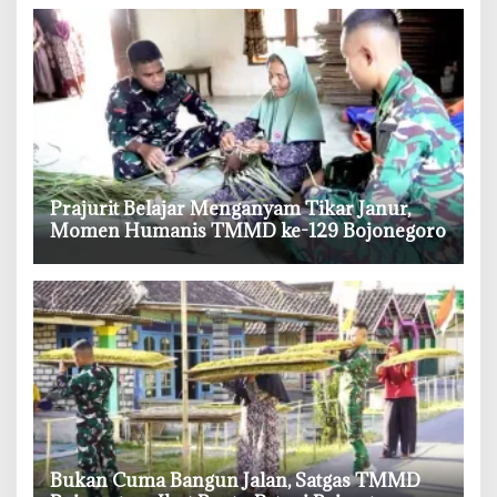
‎Prajurit Belajar Menganyam Tikar Janur,
Momen Humanis TMMD ke-129 Bojonegoro
‎Bukan Cuma Bangun Jalan, Satgas TMMD