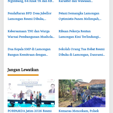
Ngimbang, 64 Anak TK dan KB
Karakter dan Wawasan
o
Ceria Kenal Profesi TNI
Kebangsaan di Sekolah Rakyat
s
Lamongan
Pendaftaran BPD Desa Jubellor
Petani Semangka Lamongan
Lamongan Resmi Dibuka,
Optimistis Panen Melimpah,
Banner Informasi Telah
Tanaman di Rawa Jubellor
Disebarkan
Tumbuh Subur
‎Kebersamaan TNI dan Warga
‎Ribuan Pekerja Rentan
Warnai Pembangunan Mushola
Lamongan Kini Terlindungi
TMMD di Perbatasan
BPJS Ketenagakerjaan, Ini
Bojonegoro-Lamongan
Rinciannya
‎Dua Kepala SMP di Lamongan
‎Sekolah Orang Tua Hebat Resmi
Bangun Kemitraan dengan
Dibuka di Lamongan, Danramil
Jurnalis, Tegaskan Tak Ada Sekat
Pucuk: Keluarga Kunci Generasi
Antar Media
Berkualitas
Jangan Lewatkan
‎PORPAMDA Jatim 2026 Resmi
‎Kemarau Mencekam, Polsek