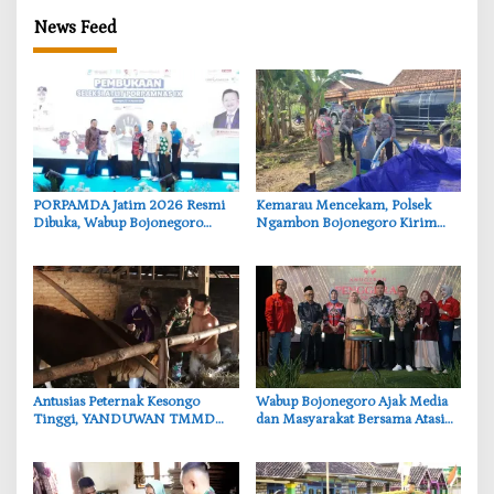
News Feed
‎PORPAMDA Jatim 2026 Resmi
‎Kemarau Mencekam, Polsek
Dibuka, Wabup Bojonegoro
Ngambon Bojonegoro Kirim
Tekankan Pentingnya Akses Air
8.000 Liter Air Bersih ke Warga
Bersih
Bondol
‎Antusias Peternak Kesongo
Wabup Bojonegoro Ajak Media
Tinggi, YANDUWAN TMMD
dan Masyarakat Bersama Atasi
Bojonegoro Layani 278 Ternak
Persoalan Sosial