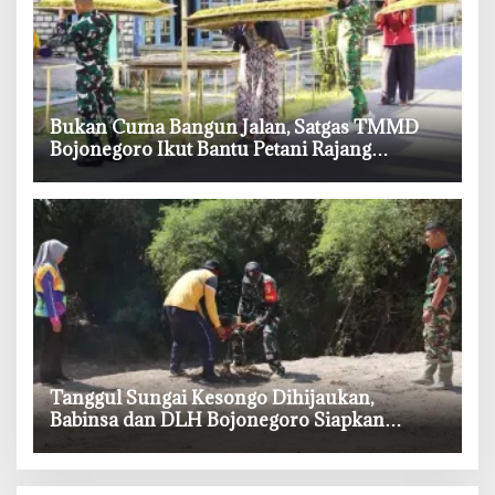
‎Bukan Cuma Bangun Jalan, Satgas TMMD
Bojonegoro Ikut Bantu Petani Rajang
Tembakau
‎Tanggul Sungai Kesongo Dihijaukan,
Babinsa dan DLH Bojonegoro Siapkan
Benteng Alami