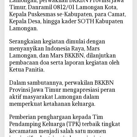
Lamongan, perwakilan BKKBN Provinsi Jawa
Timur, Danramil 0812/01 Lamongan Kota,
u
a
Kepala Puskesmas se-Kabupaten, para Camat,
H
Kepala Desa, hingga kader SOTH Kabupaten
e
Lamongan.
b
a
‎Serangkaian kegiatan dimulai dengan
t
menyanyikan Indonesia Raya, Mars
u
Lamongan, dan Mars BKKBN, dilanjutkan
n
pembacaan doa serta laporan kegiatan oleh
t
Ketua Panitia.
u
k
‎Dalam sambutannya, perwakilan BKKBN
G
Provinsi Jawa Timur mengapresiasi peran
e
aktif masyarakat Lamongan dalam
n
memperkuat ketahanan keluarga.
e
r
‎Pemberian penghargaan kepada Tim
a
Pendamping Keluarga (TPK) terbaik tingkat
s
kecamatan menjadi salah satu momen
i