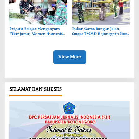
‎Prajurit Belajar Menganyam
‎Bukan Cuma Bangun Jalan,
Tikar Janur, Momen Humanis
Satgas TMMD Bojonegoro Ikut
TMMD ke-129 Bojonegoro
Bantu Petani Rajang Tembakau
View More
SELAMAT DAN SUKSES