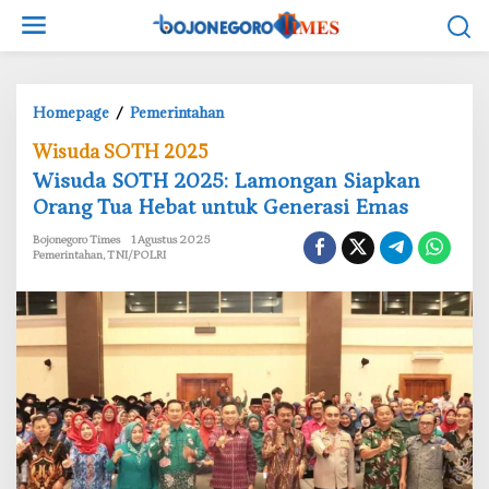
L
e
w
a
t
Homepage
/
Pemerintahan
i
W
‎Wisuda SOTH 2025
k
i
e
‎Wisuda SOTH 2025: Lamongan Siapkan
s
k
Orang Tua Hebat untuk Generasi Emas
u
o
d
Bojonegoro Times
1 Agustus 2025
n
a
Pemerintahan
,
TNI/POLRI
t
S
e
O
n
T
H
2
0
2
5
: