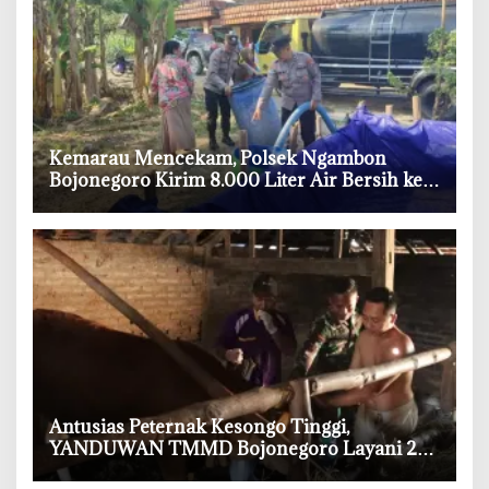
‎Kemarau Mencekam, Polsek Ngambon
Bojonegoro Kirim 8.000 Liter Air Bersih ke
Warga Bondol
‎Antusias Peternak Kesongo Tinggi,
YANDUWAN TMMD Bojonegoro Layani 278
Ternak