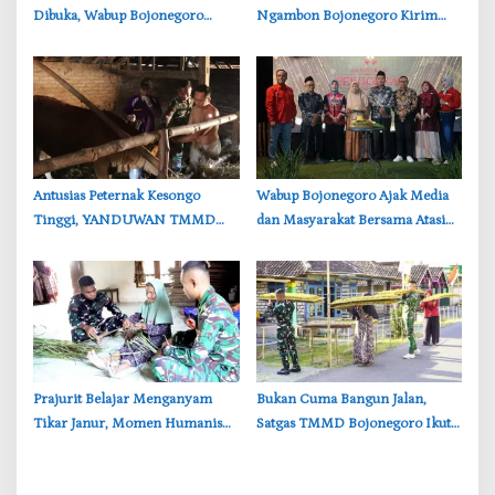
Dibuka, Wabup Bojonegoro
Ngambon Bojonegoro Kirim
Tekankan Pentingnya Akses Air
8.000 Liter Air Bersih ke Warga
Bersih
Bondol
‎Antusias Peternak Kesongo
Wabup Bojonegoro Ajak Media
Tinggi, YANDUWAN TMMD
dan Masyarakat Bersama Atasi
Bojonegoro Layani 278 Ternak
Persoalan Sosial
‎Prajurit Belajar Menganyam
‎Bukan Cuma Bangun Jalan,
Tikar Janur, Momen Humanis
Satgas TMMD Bojonegoro Ikut
TMMD ke-129 Bojonegoro
Bantu Petani Rajang Tembakau