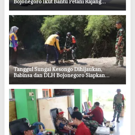
Bojonegoro Ikut Bantu Petani Rajang
Tembakau
‎Tanggul Sungai Kesongo Dihijaukan,
Babinsa dan DLH Bojonegoro Siapkan
Benteng Alami