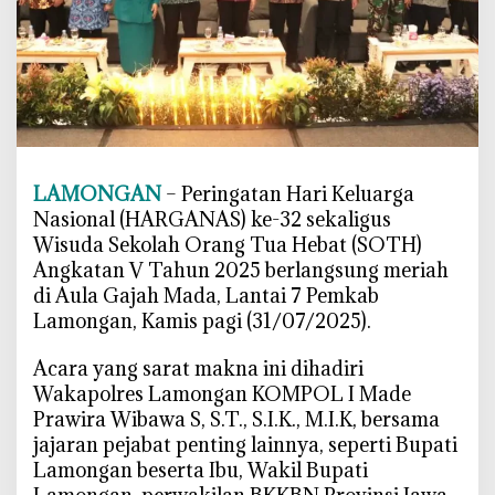
L
a
m
o
n
g
a
n
LAMONGAN
– Peringatan Hari Keluarga
S
Nasional (HARGANAS) ke-32 sekaligus
i
Wisuda Sekolah Orang Tua Hebat (SOTH)
a
Angkatan V Tahun 2025 berlangsung meriah
p
di Aula Gajah Mada, Lantai 7 Pemkab
k
Lamongan, Kamis pagi (31/07/2025).
a
n
‎Acara yang sarat makna ini dihadiri
O
Wakapolres Lamongan KOMPOL I Made
r
Prawira Wibawa S, S.T., S.I.K., M.I.K, bersama
a
jajaran pejabat penting lainnya, seperti Bupati
n
Lamongan beserta Ibu, Wakil Bupati
g
T