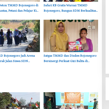
r Beton TMMD Bojonegoro di
‎Safari KB Gratis Warnai TMMD
ntas, Petani dan Pelajar Kini
Bojonegoro, Bangun SDM Berkualitas
h Beraktivitas
dari Keluarga
MD Bojonegoro Jadi Arena
‎Satgas TMMD dan Dinkes Bojonegoro
rak Jalan Siswa SDN
Bersinergi Perkuat Gizi Balita di
Kesongo