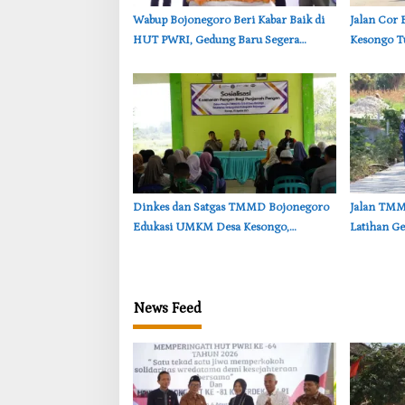
‎Wabup Bojonegoro Beri Kabar Baik di
‎Jalan Co
HUT PWRI, Gedung Baru Segera
Kesongo Tu
Dibangun
Lebih Muda
‎Dinkes dan Satgas TMMD Bojonegoro
‎Jalan TM
Edukasi UMKM Desa Kesongo,
Latihan Ge
Waspadai Boraks dan Formalin
Kesongo II
News Feed