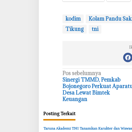
kodim
Kolam Pandu Sak
Tikung
tni
I
N
Pos sebelumnya
Sinergi TMMD, Pemkab
a
Bojonegoro Perkuat Aparat
v
Desa Lewat Bimtek
i
Keuangan
g
Posting Terkait
a
s
‎Taruna Akademi TNI Tanamkan Karakter dan Wawa
i