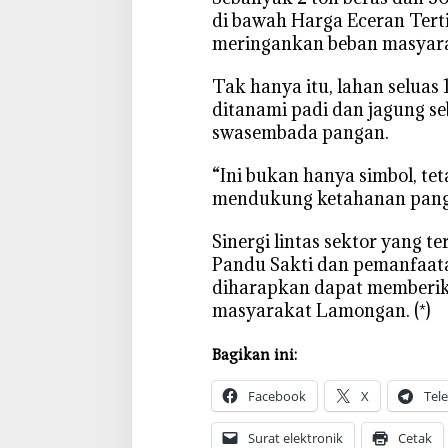
a
di bawah Harga Eceran Terti
n
meringankan beban masyara
‎Tak hanya itu, lahan seluas 
ditanami padi dan jagung se
swasembada pangan.
‎“Ini bukan hanya simbol, te
mendukung ketahanan panga
‎Sinergi lintas sektor yang
Pandu Sakti dan pemanfaata
diharapkan dapat memberik
masyarakat Lamongan. (*)
Bagikan ini:
Facebook
X
Tel
Surat elektronik
Cetak