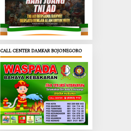
CALL CENTER DAMKAR BOJONEGORO
ari KB
‎Dinkes
‎Jalan
is
dan
TMMD
nai
Satgas
Bojonegor
MD
TMMD
o Jadi
onegor
Bojonegor
Arena
Bangun
o Edukasi
Latihan
M
UMKM
Gerak
ualita
Desa
Jalan
ri
Kesongo,
Siswa SDN