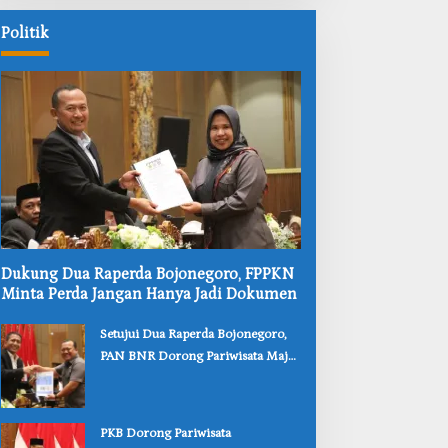
uarga
Waspadai
Kesongo II
Politik
Boraks
dan
Formalin
‎Dukung Dua Raperda Bojonegoro, FPPKN
Minta Perda Jangan Hanya Jadi Dokumen
‎Setujui Dua Raperda Bojonegoro,
PAN BNR Dorong Pariwisata Maju
dan Perlindungan Anak Lebih Kuat
‎PKB Dorong Pariwisata