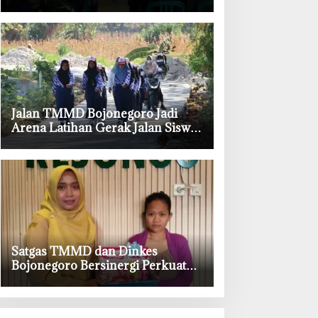
Kesongo, Waspadai Boraks dan
Formalin
‎Jalan TMMD Bojonegoro Jadi
Arena Latihan Gerak Jalan Siswa
SDN Kesongo II
‎Satgas TMMD dan Dinkes
Bojonegoro Bersinergi Perkuat
Gizi Balita di Kesongo