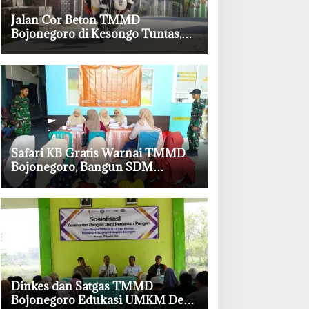
‎Jalan Cor Beton TMMD
Bojonegoro di Kesongo Tuntas,
Petani dan Pelajar Kini Lebih
Mudah Beraktivitas
‎Safari KB Gratis Warnai TMMD
Bojonegoro, Bangun SDM
Berkualitas dari Keluarga
‎Dinkes dan Satgas TMMD
Bojonegoro Edukasi UMKM Desa