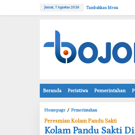
L
Tambahkan Menu
Jumat, 7 Agustus 2026
e
w
a
t
i
k
e
k
o
n
t
e
n
Beranda
Peristiwa
Pemerintahan
P
Homepage
/
Pemerintahan
K
o
Peresmian Kolam Pandu Sakti
l
Kolam Pandu Sakti D
a