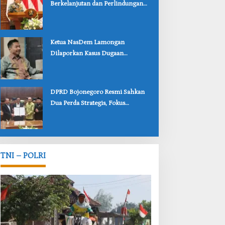
Berkelanjutan dan Perlindungan
Anak Lewat Dua Raperda
Bojonegoro
‎Ketua NasDem Lamongan
Dilaporkan Kasus Dugaan
Penipuan, Korban Soroti
Lambannya Penanganan Polisi
‎DPRD Bojonegoro Resmi Sahkan
Dua Perda Strategis, Fokus
Perlindungan Anak dan Pariwisata
TNI – POLRI