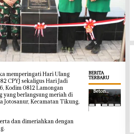
BERITA
ka memperingati Hari Ulang
TERBARU
2 CPYJ sekaligus Hari Jadi
‎Jalan Cor
‎Saf
6, Kodim 0812 Lamongan
‎Wabup
Beton
Grat
 yang berlangsung meriah di
Bojonegor
TMMD
War
 Jotosanur, Kecamatan Tikung,
o Beri
Bojonegor
TM
Kabar Baik
o di
Boj
di HUT
Kesongo
o, 
PWRI,
peserta dan dimeriahkan dengan
Tuntas,
SD
Gedung
Petani dan
Berk
g.
Baru
Pelajar
s da