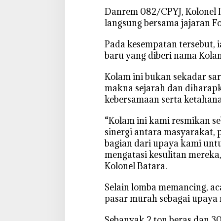
I
‎Danrem 082/CPYJ, Kolonel I
d
langsung bersama jajaran 
a
n
‎Pada kesempatan tersebut,
M
baru yang diberi nama Kola
a
s
‎Kolam ini bukan sekadar sa
y
makna sejarah dan diharap
a
kebersamaan serta ketahan
r
a
‎“Kolam ini kami resmikan se
k
sinergi antara masyarakat, 
a
bagian dari upaya kami untu
t
mengatasi kesulitan mereka,
L
Kolonel Batara.
a
m
‎Selain lomba memancing, aca
o
pasar murah sebagai upaya m
n
g
‎Sebanyak 2 ton beras dan 3