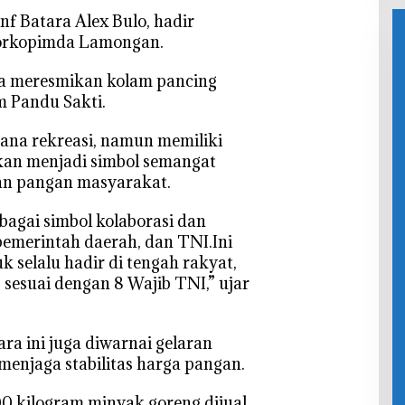
Segera
Kini Lebih
Kel
nf Batara Alex Bulo, hadir
Dibangun
Mudah
Forkopimda Lamongan.
Beraktivit
as
 ia meresmikan kolam pancing
m Pandu Sakti.
rana rekreasi, namun memiliki
kan menjadi simbol semangat
an pangan masyarakat.
bagai simbol kolaborasi dan
pemerintah daerah, dan TNI.Ini
k selalu hadir di tengah rakyat,
 sesuai dengan 8 Wajib TNI,” ujar
ra ini juga diwarnai gelaran
enjaga stabilitas harga pangan.
00 kilogram minyak goreng dijual