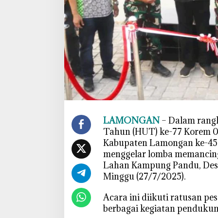
,
S
i
m
b
o
l
K
e
b
e
LAMONGAN
– Dalam rang
r
Tahun (HUT) ke-77 Korem 08
s
Kabupaten Lamongan ke-45
a
menggelar lomba memancing
m
Lahan Kampung Pandu, Desa
a
Minggu (27/7/2025).
a
n
‎Acara ini diikuti ratusan 
T
berbagai kegiatan pendukun
N