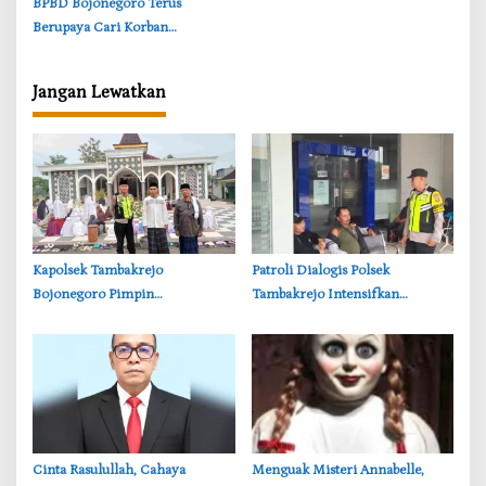
BPBD Bojonegoro Terus
Berupaya Cari Korban
Tenggelam di Sungai Jepang
Jangan Lewatkan
‎Kapolsek Tambakrejo
‎Patroli Dialogis Polsek
Bojonegoro Pimpin
Tambakrejo Intensifkan
Pengamanan Idul Fitri, Jamin
Pengamanan Obyek Vital di
Kenyamanan Jamaah
‎Cinta Rasulullah, Cahaya
‎Menguak Misteri Annabelle,