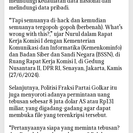
melindungi kedaulatan data nasional dan
i
melindungi data pribadi.
r
i
“Tapi semuanya di-hack dan kemudian
s
semuanya tergopoh-gopoh (berbenah). What’s
,
wrong with this?,” ujar Nurul dalam Rapat
d
Kerja Komisi I dengan Kementerian
a
Komunikasi dan Informatika (Kemenkominfo)
n
dan Badan Siber dan Sandi Negara (BSSN), di
I
Ruang Rapat Kerja Komisi I, di Gedung
r
Nusantara II, DPR RI, Senayan, Jakarta, Kamis
o
(27/6/2024).
n
i
Selanjutnya, Politisi Fraksi Partai Golkar itu
s
juga menyoroti adanya permintaan uang
P
tebusan sebesar 8 juta dolar AS atau Rp131
u
miliar, yang digadang-gadang agar dapat
s
membuka file yang terenkripsi tersebut.
a
t
“Pertanyaanya siapa yang meminta tebusan?
D