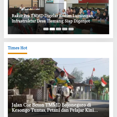
‎Rakor Pra TMMD Digelar Kodim Lamongan,
‎T
Infrastruktur Desa Tlemang Siap Digenjot
W
Times Hot
‎Jalan Cor Beton TMMD Bojonegoro di
Kesongo Tuntas, Petani dan Pelajar Kini
Lebih Mudah Beraktivitas