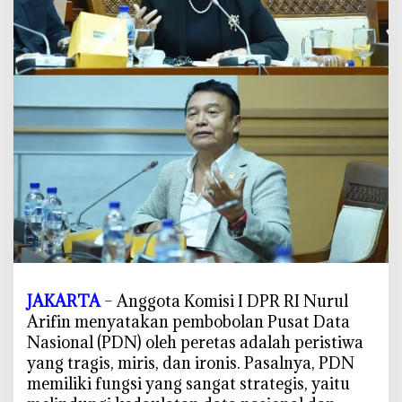
r
u
s
B
e
r
u
l
a
n
g
,
T
r
a
JAKARTA
– Anggota Komisi I DPR RI Nurul
g
Arifin menyatakan pembobolan Pusat Data
i
Nasional (PDN) oleh peretas adalah peristiwa
s
yang tragis, miris, dan ironis. Pasalnya, PDN
,
memiliki fungsi yang sangat strategis, yaitu
M