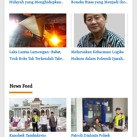
Hidayah yang Menghidupkan
Boneka Biasa yang Menjadi Ikon
Hati Seorang Muslim
Fenomena Paranormal
‎Laka Lantas Lamongan–Babat,
Meluruskan Kekacauan Logika
Truk Boks Tak Terkendali Tabrak
Hukum dalam Polemik Ijazah
Truk Parkir
Jokowi
News Feed
‎Kapolsek Tambakrejo
‎Patroli Dialogis Polsek