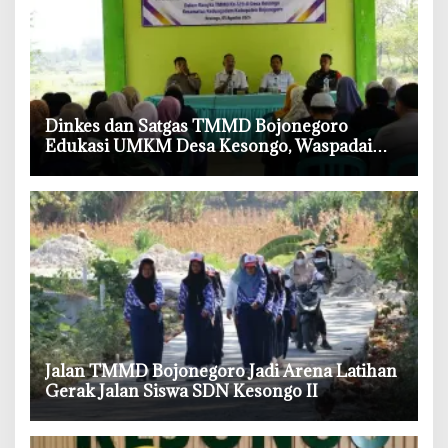
‎Dinkes dan Satgas TMMD Bojonegoro
Edukasi UMKM Desa Kesongo, Waspadai
Boraks dan Formalin
‎Jalan TMMD Bojonegoro Jadi Arena Latihan
Gerak Jalan Siswa SDN Kesongo II