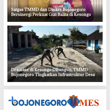
‎Satgas TMMD dan Dinkes Bojonegoro
Bersinergi Perkuat Gizi Balita di Kesongo
‎Drainase di Kesongo Dibangun, TMMD
Bojonegoro Tingkatkan Infrastruktur Desa