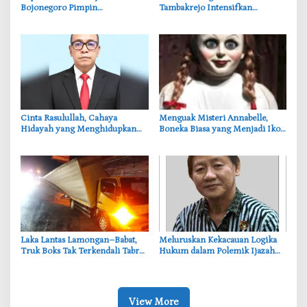
Bojonegoro Pimpin
Tambakrejo Intensifkan
Pengamanan Idul Fitri, Jamin
Pengamanan Obyek Vital di
Kenyamanan Jamaah
‎Cinta Rasulullah, Cahaya
‎Menguak Misteri Annabelle,
Hidayah yang Menghidupkan
Boneka Biasa yang Menjadi Ikon
Hati Seorang Muslim
Fenomena Paranormal
‎Laka Lantas Lamongan–Babat,
Meluruskan Kekacauan Logika
Truk Boks Tak Terkendali Tabrak
Hukum dalam Polemik Ijazah
Truk Parkir
Jokowi
View More