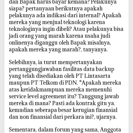
dan Bapak harus bayar kemana? Pelakunya
a
siapa? pertanyaan berikutnya apakah
t
pelakunya ada indikasi dari internal? Apakah
a
N
mereka yang menjual teknologi karena
a
teknologinya ingin dibeli? Atau pelakunya bisa
s
jadi orang yang marah karena usaha judi
i
onlinenya diganggu oleh Bapak misalnya,
o
apakah mereka yang marah?, tanyanya.
n
a
Selebihnya, ia turut mempertanyakan
l
pertanggungjawaban fasilitas data backup
J
yang telah disediakan oleh PT Lintasarta
e
maupun PT Telkom di PDN. “Apakah mereka
b
atas ketidakmampuan mereka memenuhi
o
service level agreement itu? Tanggung jawab
l
mereka di mana? Pasti ada kontrak gitu ya.
kemudian seberapa besar kerugian finansial
dan non finansial dari perkara ini?, ujarnya.
Sementara, dalam forum yang sama, Anggota