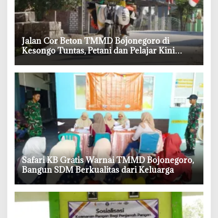
‎Jalan Cor Beton TMMD Bojonegoro di
Kesongo Tuntas, Petani dan Pelajar Kini
Lebih Mudah Beraktivitas
‎Safari KB Gratis Warnai TMMD Bojonegoro,
Bangun SDM Berkualitas dari Keluarga