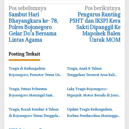
N
Pos sebelumnya
Pos berikutnya
Sambut Hari
Pengurus Ranting
a
Bhayangkara ke- 78,
PSHT dan IKSPI Kera
v
Polres Bojonegoro
Sakti Dipanggil Ke
i
Gelar Do’a Bersama
Mapolsek Balen
Lintas Agama
Untuk MOM
g
a
Posting Terkait
s
i
‎Tragis di Kedungadem
‎Tragis, Anak 8 Tahun
p
Bojonegoro, Pemotor Tewas Usai
Tenggelam Terseret Arus Kali
o
Tabrakan Saat Salip Truk
Pasinan Brondong Lamongan
s
‎Tragis, Petani Pohwates
Laka Tragis Bojonegoro–
Bojonegoro Meningal Saat
Nganjuk: Motor Beradu di Jono
Bekerja di Lahan Pesawahan
Temayang, Lansia Meninggal
Dunia
Tragis, Bocah Kembar 4 Tahun
‎Update Tragis Kedungadem,
di Bojonegoro Tewas Tenggelam
Korban Pembacokan Meninggal
di Sungai Pacal
Bertambah