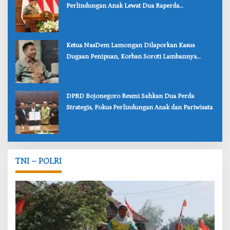
Perlindungan Anak Lewat Dua Raperda
Bojonegoro
‎Ketua NasDem Lamongan Dilaporkan Kasus
Dugaan Penipuan, Korban Soroti Lambannya
Penanganan Polisi
‎DPRD Bojonegoro Resmi Sahkan Dua Perda
Strategis, Fokus Perlindungan Anak dan Pariwisata
TNI – POLRI