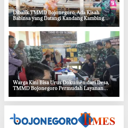
‎Dibalik TMMD Bojonegoro, Ada Kisah
Babinsa yang Datangi Kandang Kambing
Demi Dengar Keluh Warga
‎Warga Kini Bisa Urus Dokumen dari Desa,
TMMD Bojonegoro Permudah Layanan
Adminduk