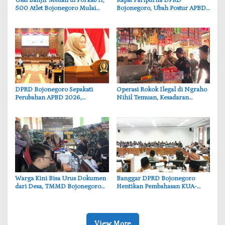
‎Usai Banjir Medali di Porkab II,
‎Rapat Paripurna DPRD
500 Atlet Bojonegoro Mulai
Bojonegoro, Ubah Postur APBD
Dibidik untuk Porprov Jatim
2026: Belanja Daerah Kini
Rp6,250 Triliun
‎DPRD Bojonegoro Sepakati
‎Operasi Rokok Ilegal di Ngraho
Perubahan APBD 2026,
Nihil Temuan, Kesadaran
Anggaran JLS hingga
Pedagang Bojonegoro
Pendidikan Bertambah
Meningkat
‎Warga Kini Bisa Urus Dokumen
‎Banggar DPRD Bojonegoro
dari Desa, TMMD Bojonegoro
Hentikan Pembahasan KUA-
Permudah Layanan Adminduk
PPAS, Usulan Penurunan PAD
Tuai Penolakan
View More