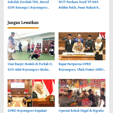
Apresiasi BKKBN
Pembangunan Jalan di
‎Sekolah Direhab TNI, Murid
‎HUT Perdana Yonif TP-885
Bojonegoro
SDN Kesongo 1 Bojonegoro
Belibis Putih, Pasar Rakyat 8
Sambut Kelas Baru dengan
Hari Siap Ramaikan Bojonegoro
Bahagia
Jangan Lewatkan
‎Usai Banjir Medali di Porkab II,
‎Rapat Paripurna DPRD
500 Atlet Bojonegoro Mulai
Bojonegoro, Ubah Postur APBD
Dibidik untuk Porprov Jatim
2026: Belanja Daerah Kini
Rp6,250 Triliun
‎DPRD Bojonegoro Sepakati
‎Operasi Rokok Ilegal di Ngraho