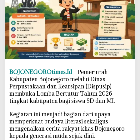
0
2
6
B
o
j
o
n
e
g
BOJONEGOROtimes.Id
– Pemerintah
o
Kabupaten Bojonegoro melalui Dinas
r
Perpustakaan dan Kearsipan (Dispusip)
o
membuka Lomba Bertutur Tahun 2026
R
tingkat kabupaten bagi siswa SD dan MI.
e
s
‎Kegiatan ini menjadi bagian dari upaya
m
memperkuat budaya literasi sekaligus
i
mengenalkan cerita rakyat khas Bojonegoro
D
kepada generasi muda sejak dini.
i