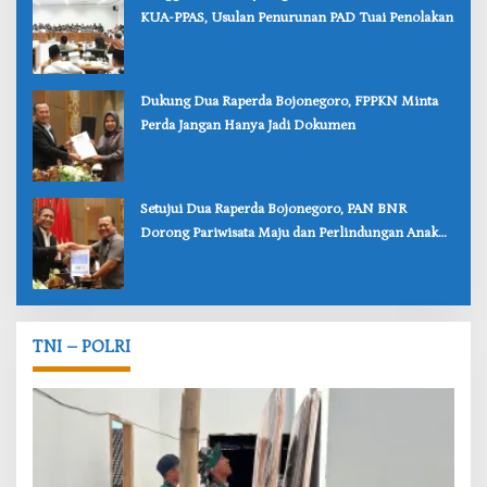
KUA-PPAS, Usulan Penurunan PAD Tuai Penolakan
‎Dukung Dua Raperda Bojonegoro, FPPKN Minta
Perda Jangan Hanya Jadi Dokumen
‎Setujui Dua Raperda Bojonegoro, PAN BNR
Dorong Pariwisata Maju dan Perlindungan Anak
Lebih Kuat
TNI – POLRI