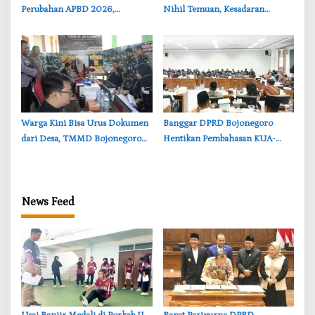
Perubahan APBD 2026,
Nihil Temuan, Kesadaran
Anggaran JLS hingga
Pedagang Bojonegoro
Pendidikan Bertambah
Meningkat
‎Warga Kini Bisa Urus Dokumen
‎Banggar DPRD Bojonegoro
dari Desa, TMMD Bojonegoro
Hentikan Pembahasan KUA-
Permudah Layanan Adminduk
PPAS, Usulan Penurunan PAD
Tuai Penolakan
News Feed