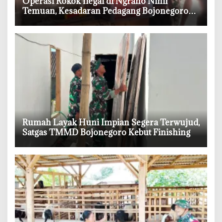
‎Operasi Rokok Ilegal di Ngraho Nihil
Temuan, Kesadaran Pedagang Bojonegoro
Meningkat
‎Rumah Layak Huni Impian Segera Terwujud,
Satgas TMMD Bojonegoro Kebut Finishing