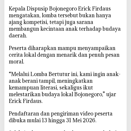
b
‎Kepala Dispusip Bojonegoro Erick Firdaus
u
mengatakan, lomba tersebut bukan hanya
k
ajang kompetisi, tetapi juga sarana
a
membangun kecintaan anak terhadap budaya
,
daerah.
S
i
‎Peserta diharapkan mampu menyampaikan
s
cerita lokal dengan menarik dan penuh pesan
w
moral.
a
S
‎“Melalui Lomba Bertutur ini, kami ingin anak-
D
anak berani tampil, meningkatkan
M
kemampuan literasi, sekaligus ikut
I
melestarikan budaya lokal Bojonegoro,” ujar
D
i
Erick Firdaus.
a
‎Pendaftaran dan pengiriman video peserta
j
a
dibuka mulai 13 hingga 31 Mei 2026.
k