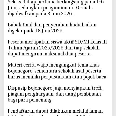
‎Seleksi tahap pertama berlangsung pada 1–6
C
i
Juni, sedangkan pengumuman 10 finalis
n
dijadwalkan pada 8 Juni 2026.
t
a
‎Babak final dan penyerahan hadiah akan
i
digelar pada 18 Juni 2026.
L
i
‎Peserta merupakan siswa aktif SD/MI kelas III
t
Tahun Ajaran 2025/2026 dan tiap sekolah
e
dapat mengirim maksimal dua peserta.
r
a
‎Materi cerita wajib mengangkat tema khas
s
Bojonegoro, sementara sekolah asal peserta
i
harus memiliki perpustakaan atau pojok baca.
D
a
‎Dispusip Bojonegoro juga menyiapkan trofi,
e
piagam penghargaan, dan uang pembinaan
r
bagi para pemenang.
a
h
‎Pendaftaran dapat dilakukan melalui laman