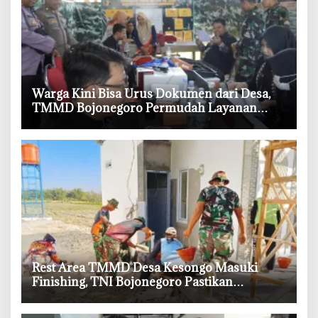
‎Warga Kini Bisa Urus Dokumen dari Desa,
TMMD Bojonegoro Permudah Layanan
Adminduk
‎Rest Area TMMD Desa Kesongo Masuki
Finishing, TNI Bojonegoro Pastikan
Bangunan Kokoh dan Nyaman