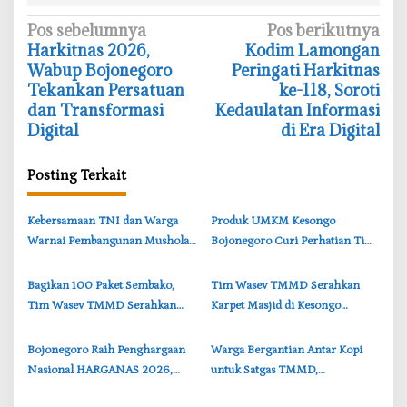
N
Pos sebelumnya
Pos berikutnya
‎Harkitnas 2026,
‎Kodim Lamongan
a
Wabup Bojonegoro
Peringati Harkitnas
v
Tekankan Persatuan
ke-118, Soroti
i
dan Transformasi
Kedaulatan Informasi
Digital
di Era Digital
g
a
Posting Terkait
s
i
‎Kebersamaan TNI dan Warga
‎Produk UMKM Kesongo
p
Warnai Pembangunan Mushola
Bojonegoro Curi Perhatian Tim
o
TMMD di Perbatasan
Wasev TMMD, Brigjen TNI
s
Bojonegoro-Lamongan
Herry Beri Pujian
‎Bagikan 100 Paket Sembako,
‎Tim Wasev TMMD Serahkan
Tim Wasev TMMD Serahkan
Karpet Masjid di Kesongo
kepada Warga Kesongo
Bojonegoro, Wujud Nyata
Bojonegoro
Kepedulian TNI
‎Bojonegoro Raih Penghargaan
‎Warga Bergantian Antar Kopi
Nasional HARGANAS 2026,
untuk Satgas TMMD,
Cantika Wahono Terima
Kebersamaan Warnai