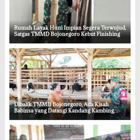
‎Rumah Layak Huni Impian Segera Terwujud,
Satgas TMMD Bojonegoro Kebut Finishing
‎Dibalik TMMD Bojonegoro, Ada Kisah
Babinsa yang Datangi Kandang Kambing
Demi Dengar Keluh Warga