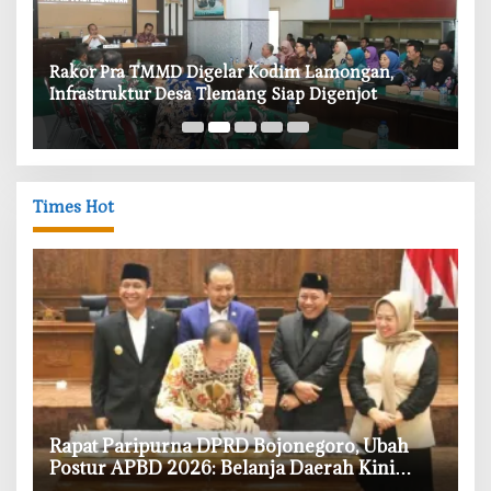
‎Rakor Pra TMMD Digelar Kodim Lamongan,
‎T
Infrastruktur Desa Tlemang Siap Digenjot
W
Times Hot
‎Rapat Paripurna DPRD Bojonegoro, Ubah
Postur APBD 2026: Belanja Daerah Kini
Rp6,250 Triliun