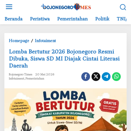
L
e
w
Beranda
Peristiwa
Pemerintahan
Politik
TNI/P
a
t
i
Homepage
/
Infotaiment
k
L
e
‎Lomba Bertutur 2026 Bojonegoro Resmi
o
k
Dibuka, Siswa SD MI Diajak Cintai Literasi
m
o
Daerah
b
n
a
t
Bojonegoro Times
20 Mei 2026
B
e
Infotaiment
,
Pemerintahan
e
n
r
t
u
t
u
r
2