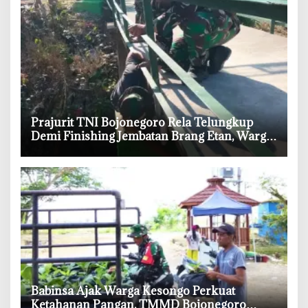
‎Prajurit TNI Bojonegoro Rela Telungkup
Demi Finishing Jembatan Brang Etan, Warga
Kesongo Terharu
‎Babinsa Ajak Warga Kesongo Perkuat
Ketahanan Pangan, TMMD Bojonegoro