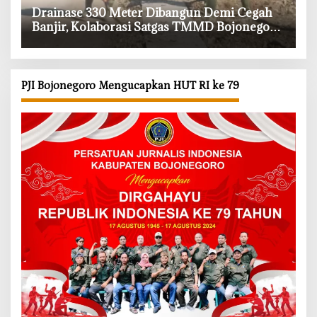
‎Drainase 330 Meter Dibangun Demi Cegah
Banjir, Kolaborasi Satgas TMMD Bojonegoro
dan Warga Kesongo
PJI Bojonegoro Mengucapkan HUT RI ke 79