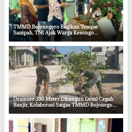
‎TMMD Bojonegoro Bagikan Tempat
Sampah, TNI Ajak Warga Kesongo
Budayakan Hidup Bersih
‎Drainase 330 Meter Dibangun Demi Cegah
Banjir, Kolaborasi Satgas TMMD Bojonegoro
dan Warga Kesongo