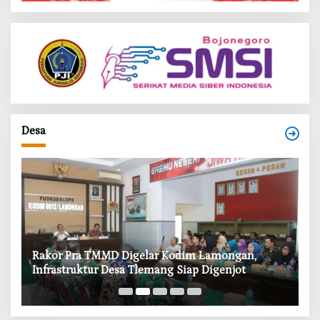
Desa
‎Rakor Pra TMMD Digelar Kodim Lamongan,
‎T
Infrastruktur Desa Tlemang Siap Digenjot
W