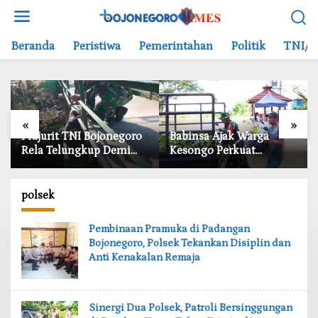
L
e
w
Beranda
Peristiwa
Pemerintahan
Politik
TNI/P
a
t
i
k
e
«
»
k
‎Prajurit TNI Bojonegoro
‎Babinsa Ajak Warga
o
Rela Telungkup Demi
Kesongo Perkuat
n
Finishing Jembatan
Ketahanan Pangan,
t
Brang Etan, Warga
TMMD Bojonegoro Tebar
e
Kesongo Terharu
750 Bibit Sayuran
polsek
n
‎Pembinaan Pramuka di Padangan
Bojonegoro, Polsek Tekankan Disiplin dan
Anti Kenakalan Remaja
‎Sinergi Dua Polsek, Patroli Bersinggungan