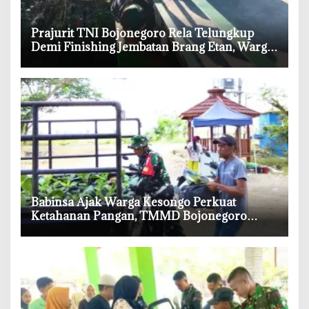
‎Prajurit TNI Bojonegoro Rela Telungkup
Demi Finishing Jembatan Brang Etan, Warga
Kesongo Terharu
‎Babinsa Ajak Warga Kesongo Perkuat
Ketahanan Pangan, TMMD Bojonegoro
Tebar 750 Bibit Sayuran