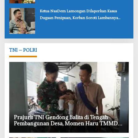
‎Ketua NasDem Lamongan Dilaporkan Kasus
Dugaan Penipuan, Korban Soroti Lambannya
Penanganan Polisi
TNI – POLRI
‎Prajurit TNI Gendong Balita di Tengah
Pembangunan Desa, Momen Haru TMMD
Bojonegoro