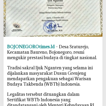
t
e
n
S
r
a
t
u
BOJONEGOROtimes.Id
– Desa Sraturejo,
r
Kecamatan Baureno, Bojonegoro, resmi
e
j
mengukir prestasi budaya di tingkat nasional.
o
‎Tradisi sakral Ijuk Nganten yang selama ini
R
e
dijalankan masyarakat Dusun Grenjeng
s
mendapatkan pengakuan sebagai Warisan
m
Budaya Takbenda (WBTb) Indonesia.
i
J
‎Legalitas tersebut dituangkan dalam
a
Sertifikat WBTb Indonesia yang
d
ditandatangani oleh Menteri Kebudayaan RI.