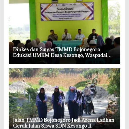
‎Dinkes dan Satgas TMMD Bojonegoro
Edukasi UMKM Desa Kesongo, Waspadai
Boraks dan Formalin
‎Jalan TMMD Bojonegoro Jadi Arena Latihan
Gerak Jalan Siswa SDN Kesongo II