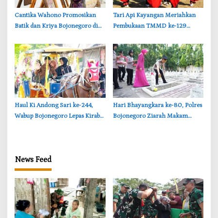
‎Cantika Wahono Promosikan
‎Tari Api Kayangan Meriahkan
Batik dan Kriya Bojonegoro di
Pembukaan TMMD ke-129
Road to INACRAFT 2026
Bojonegoro, Curi Perhatian
Yogyakarta
Ribuan Warga
‎Haul Ki Andong Sari ke-244,
‎Hari Bhayangkara ke-80, Polres
Wabup Bojonegoro Lepas Kirab
Bojonegoro Ziarah Makam
Agung Tradisi Ledok Kulon
Pahlawan di Tiga Lokasi
News Feed