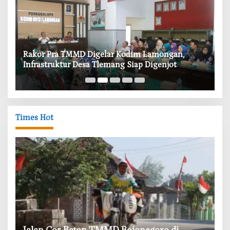
‎Rakor Pra TMMD Digelar Kodim Lamongan,
‎T
Infrastruktur Desa Tlemang Siap Digenjot
W
Times Hot
‎Jalan Cor Beton TMMD Bojonegoro di