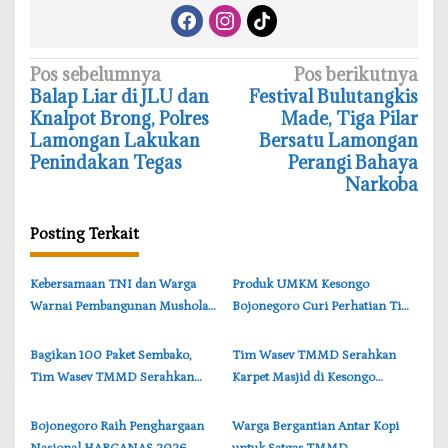
N
Pos sebelumnya
Pos berikutnya
‎Balap Liar di JLU dan
‎Festival Bulutangkis
a
Knalpot Brong, Polres
Made, Tiga Pilar
v
Lamongan Lakukan
Bersatu Lamongan
i
Penindakan Tegas
Perangi Bahaya
Narkoba
g
a
Posting Terkait
s
i
‎Kebersamaan TNI dan Warga
‎Produk UMKM Kesongo
p
Warnai Pembangunan Mushola
Bojonegoro Curi Perhatian Tim
o
TMMD di Perbatasan
Wasev TMMD, Brigjen TNI
s
Bojonegoro-Lamongan
Herry Beri Pujian
‎Bagikan 100 Paket Sembako,
‎Tim Wasev TMMD Serahkan
Tim Wasev TMMD Serahkan
Karpet Masjid di Kesongo
kepada Warga Kesongo
Bojonegoro, Wujud Nyata
Bojonegoro
Kepedulian TNI
‎Bojonegoro Raih Penghargaan
‎Warga Bergantian Antar Kopi