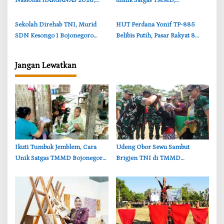
Nasional HARGANAS 2026,
untuk Satgas TMMD,
Cantika Wahono Terima
Kebersamaan Warnai
Apresiasi BKKBN
Pembangunan Jalan di
‎Sekolah Direhab TNI, Murid
‎HUT Perdana Yonif TP-885
Bojonegoro
SDN Kesongo 1 Bojonegoro
Belibis Putih, Pasar Rakyat 8
Sambut Kelas Baru dengan
Hari Siap Ramaikan Bojonegoro
Bahagia
Jangan Lewatkan
‎Ikuti Tumbuk Jemblem, Cara
‎Udeng Obor Sewu Sambut
Unik Satgas TMMD Bojonegoro
Brigjen TNI di TMMD
Pererat Kebersamaan dengan
Bojonegoro, Aksi Tiga Generasi
Warga
Muda Jadi Sorotan