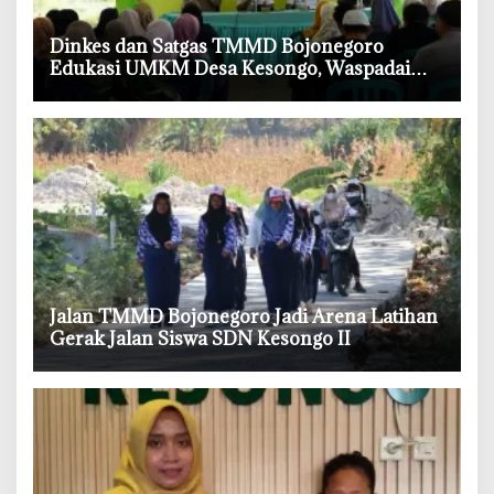
‎Dinkes dan Satgas TMMD Bojonegoro
Edukasi UMKM Desa Kesongo, Waspadai
Boraks dan Formalin
‎Jalan TMMD Bojonegoro Jadi Arena Latihan
Gerak Jalan Siswa SDN Kesongo II