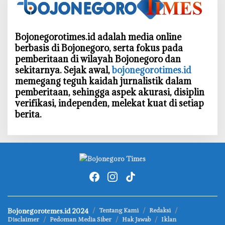
Bojonegorotimes.id adalah media online
berbasis di Bojonegoro, serta fokus pada
pemberitaan di wilayah Bojonegoro dan
sekitarnya. Sejak awal,
bojonegorotimes.id
memegang teguh kaidah jurnalistik dalam
pemberitaan, sehingga aspek akurasi, disiplin
verifikasi, independen, melekat kuat di setiap
berita.
Bojonegorotemes.id 2024
Tentang Kami
Redaksi
Disclaimer
Pedoman Media Siber
Hak Jawab
Iklan