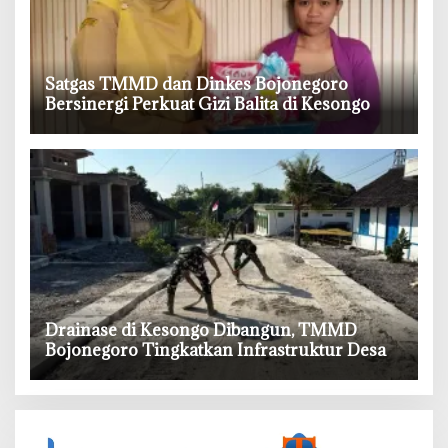
‎Satgas TMMD dan Dinkes Bojonegoro
Bersinergi Perkuat Gizi Balita di Kesongo
‎Drainase di Kesongo Dibangun, TMMD
Bojonegoro Tingkatkan Infrastruktur Desa