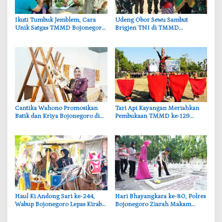
‎Ikuti Tumbuk Jemblem, Cara
‎Udeng Obor Sewu Sambut
Unik Satgas TMMD Bojonegoro
Brigjen TNI di TMMD
Pererat Kebersamaan dengan
Bojonegoro, Aksi Tiga Generasi
Warga
Muda Jadi Sorotan
‎Cantika Wahono Promosikan
‎Tari Api Kayangan Meriahkan
Batik dan Kriya Bojonegoro di
Pembukaan TMMD ke-129
Road to INACRAFT 2026
Bojonegoro, Curi Perhatian
Yogyakarta
Ribuan Warga
‎Haul Ki Andong Sari ke-244,
‎Hari Bhayangkara ke-80, Polres
Wabup Bojonegoro Lepas Kirab
Bojonegoro Ziarah Makam
Agung Tradisi Ledok Kulon
Pahlawan di Tiga Lokasi