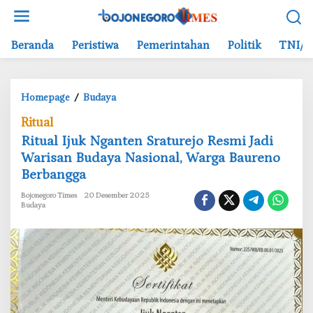
L
e
w
Beranda
Peristiwa
Pemerintahan
Politik
TNI/P
a
t
i
Homepage
/
Budaya
k
R
e
Ritual
i
k
‎Ritual Ijuk Nganten Sraturejo Resmi Jadi
t
o
Warisan Budaya Nasional, Warga Baureno
u
n
Berbangga
a
t
l
e
Bojonegoro Times
20 Desember 2025
I
n
Budaya
j
u
k
N
g
a
n