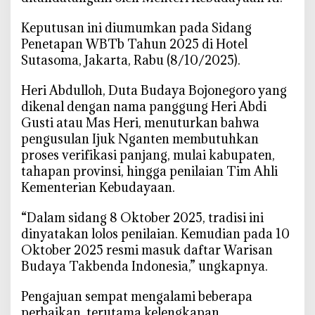
i
W
‎Keputusan ini diumumkan pada Sidang
a
Penetapan WBTb Tahun 2025 di Hotel
r
Sutasoma, Jakarta, Rabu (8/10/2025).
i
s
‎Heri Abdulloh, Duta Budaya Bojonegoro yang
a
dikenal dengan nama panggung Heri Abdi
n
Gusti atau Mas Heri, menuturkan bahwa
B
pengusulan Ijuk Nganten membutuhkan
u
proses verifikasi panjang, mulai kabupaten,
d
tahapan provinsi, hingga penilaian Tim Ahli
a
Kementerian Kebudayaan.
y
a
‎“Dalam sidang 8 Oktober 2025, tradisi ini
N
dinyatakan lolos penilaian. Kemudian pada 10
a
Oktober 2025 resmi masuk daftar Warisan
s
Budaya Takbenda Indonesia,” ungkapnya.
i
o
‎Pengajuan sempat mengalami beberapa
n
perbaikan, terutama kelengkapan