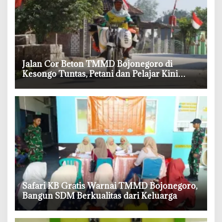
‎Jalan Cor Beton TMMD Bojonegoro di
Kesongo Tuntas, Petani dan Pelajar Kini
Lebih Mudah Beraktivitas
‎Safari KB Gratis Warnai TMMD Bojonegoro,
Bangun SDM Berkualitas dari Keluarga