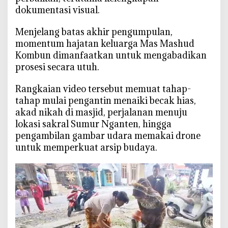
a
dokumentasi visual.
l
,
‎Menjelang batas akhir pengumpulan,
W
momentum hajatan keluarga Mas Mashud
a
Kombun dimanfaatkan untuk mengabadikan
r
prosesi secara utuh.
g
a
‎Rangkaian video tersebut memuat tahap-
B
tahap mulai pengantin menaiki becak hias,
a
akad nikah di masjid, perjalanan menuju
u
lokasi sakral Sumur Nganten, hingga
r
pengambilan gambar udara memakai drone
e
untuk memperkuat arsip budaya.
n
o
B
e
r
b
a
n