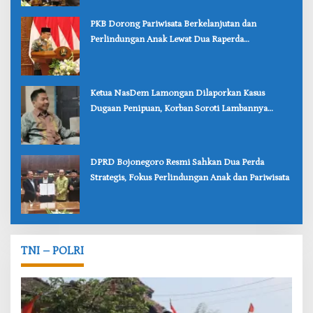
‎PKB Dorong Pariwisata Berkelanjutan dan
Perlindungan Anak Lewat Dua Raperda
Bojonegoro
‎Ketua NasDem Lamongan Dilaporkan Kasus
Dugaan Penipuan, Korban Soroti Lambannya
Penanganan Polisi
‎DPRD Bojonegoro Resmi Sahkan Dua Perda
Strategis, Fokus Perlindungan Anak dan Pariwisata
TNI – POLRI